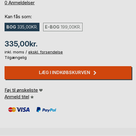
0%
0
Anmeldelser
Kan fås som:
BOG
335,00KR.
E-BOG
199,00KR.
335,00kr.
inkl. moms /
ekskl. forsendelse
Tilgængelig
LÆG I INDKØBSKURVEN
Føj til ønskeliste
Anmeld titel