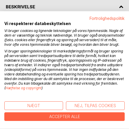
BESKRIVELSE
Fortrolighedspolitik
We are in 1998, during the three weeks leading up to one of
Vi respekterer databeskyttelsen
this year‘s worst terrorist acts, namely the bombing of two
Vi bruger cookies og lignende teknologier på vores hjemmeside. Nogle af
U.S. embassies in Nairobi, Kenya and Dar, Tanzania.
dem er væsentlige og teknisk nødvendige. Vi bruger også analysemetoder
(f.eks. cookies eller fingeraftryk og sporing på serversiden) til at måle,
The Danish former ranger Stig Jansen, is located in the
hvor ofte vores hjemmeside bliver besøgt, og hvordan den bliver brugt.
country in civilian affairs and soon he’s unwittingly whirled
Vi bruger sporingsteknologier til markedsføringsformål og bruger sporing
into what’s going to prove to be the precursor to one of the
på serversiden samt tredjepartsudbydere til dette formål, hvilket kan
Worlds’ largest conspiracies involving the corrupt local
indebære brug af cookies, fingeraftryk, sporingspixels og IP-adresser på
tværs af enheder. Vi indlejrer også tredjepartsindhold fra andre udbydere
government power, the CIA, sinister parts of the German
(videoplatforme) på vores hjemmeside. Vi har ingen indflydelse på den
government, Saddam Hussein‘s regime in Iraq and a Danish
videre databehandling og eventuelle sporing hos tredjepartsudbyderen.
colonel in the Defense Intelligence Agency.
Med din indstilling giver du dit samtykke til de processer, der er beskrevet
He’s pulled around in the strange circus and his reactions
ovenfor. Du kan tilbagekalde dit samtykke med virkning for fremtiden.
(
Hæftelse og copyright
)
and actions will be crucial for all the people he comes into
contact with during his stay.
Through his escape from the Kenyan military, who accuses
NÆGT
NEJ, TILPAS COOKIES
him of terrorism and murder, he is driven, along with the
beautiful Scottish Red Cross employee Jane, into the
ACCEPTER ALLE
wilderness, where his abilities and skills as former elite
soldier, come into their own, and the flight progresses then