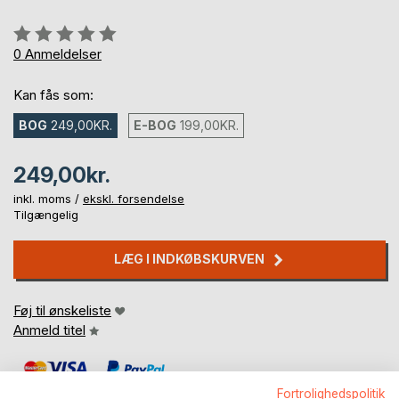
Anmeldelse::
0%
0
Anmeldelser
Kan fås som:
BOG
249,00KR.
E-BOG
199,00KR.
249,00kr.
inkl. moms /
ekskl. forsendelse
Tilgængelig
LÆG I INDKØBSKURVEN
Føj til ønskeliste
Anmeld titel
Fortrolighedspolitik