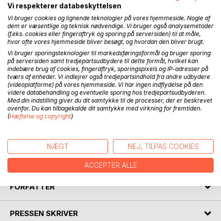
Vi respekterer databeskyttelsen
Vi bruger cookies og lignende teknologier på vores hjemmeside. Nogle af
dem er væsentlige og teknisk nødvendige. Vi bruger også analysemetoder
(f.eks. cookies eller fingeraftryk og sporing på serversiden) til at måle,
BESKRIVELSE
hvor ofte vores hjemmeside bliver besøgt, og hvordan den bliver brugt.
Vi bruger sporingsteknologier til markedsføringsformål og bruger sporing
på serversiden samt tredjepartsudbydere til dette formål, hvilket kan
This book, in a sentence, claims that an ahistorical and ill
indebære brug af cookies, fingeraftryk, sporingspixels og IP-adresser på
informed doom and gloom atmosphere in Western public
tværs af enheder. Vi indlejrer også tredjepartsindhold fra andre udbydere
(videoplatforme) på vores hjemmeside. Vi har ingen indflydelse på den
debate threatens to turn into a selffulfilling prophecy; that a
videre databehandling og eventuelle sporing hos tredjepartsudbyderen.
new 'Global Optimism Literature' represented by e. g. Hans
Med din indstilling giver du dit samtykke til de processer, der er beskrevet
Rosling and Steven Pinker, based on vast historical sources
ovenfor. Du kan tilbagekalde dit samtykke med virkning for fremtiden.
(
Hæftelse og copyright
)
and social scientific data fortunately intends to correct this
misperception; that the also newly emerged sub-discipline
of Global History in spite of severe birth diseases could
NÆGT
NEJ, TILPAS COOKIES
contribute substantially to this mission; and when it all
comes down to it: do we have a choice anyway?
ACCEPTER ALLE
FORFATTER
PRESSEN SKRIVER