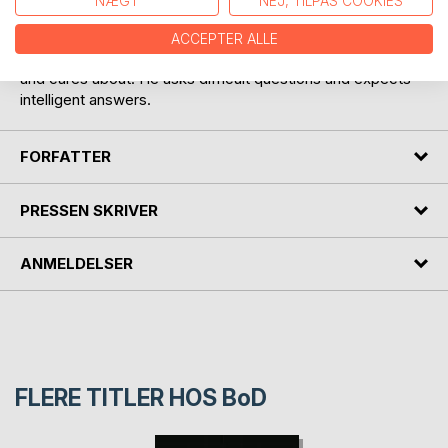
NÆGT
NEJ, TILPAS COOKIES
In 1941 Paul's family move to the countryside in northern
California, for the duration of the war. Later in life, Paul
ACCEPTER ALLE
begins to worry about the future of the world that he knows
and cares about. He asks difficult questions and expects
intelligent answers.
FORFATTER
PRESSEN SKRIVER
ANMELDELSER
FLERE TITLER HOS
BoD