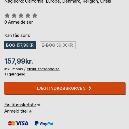
Nøgleord: California, Europe, Denmark, Religion, Crisis
Anmeldelse::
0%
0
Anmeldelser
Kan fås som:
BOG
157,99KR.
E-BOG
59,00KR.
157,99kr.
inkl. moms /
ekskl. forsendelse
Tilgængelig
LÆG I INDKØBSKURVEN
Føj til ønskeliste
Anmeld titel