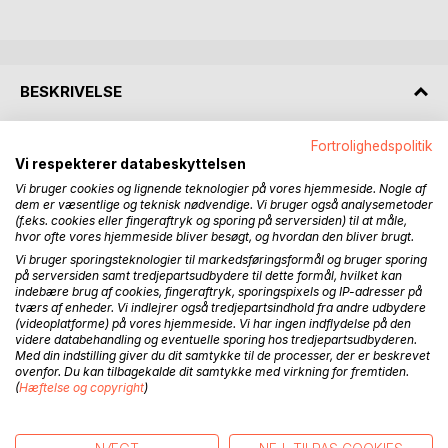
BESKRIVELSE
Fortrolighedspolitik
The son of a Danish immigrant tells the story of his life and
Vi respekterer databeskyttelsen
times, from the beginning of the Second World War to the
Vi bruger cookies og lignende teknologier på vores hjemmeside. Nogle af
state of the world today. He questions the wisdom of
dem er væsentlige og teknisk nødvendige. Vi bruger også analysemetoder
religious belief and the ever increasing growth of
(f.eks. cookies eller fingeraftryk og sporing på serversiden) til at måle,
civilization. Will mankind be able to survive when
hvor ofte vores hjemmeside bliver besøgt, og hvordan den bliver brugt.
confronted with a shortage of essential resources and over
Vi bruger sporingsteknologier til markedsføringsformål og bruger sporing
population, in the near future? Has the time come for
på serversiden samt tredjepartsudbydere til dette formål, hvilket kan
indebære brug af cookies, fingeraftryk, sporingspixels og IP-adresser på
nations to implement much needed limits to growth? Have
tværs af enheder. Vi indlejrer også tredjepartsindhold fra andre udbydere
governments failed to respond, due to political inaction or
(videoplatforme) på vores hjemmeside. Vi har ingen indflydelse på den
fallacy? Currently, the masses are on the move in the
videre databehandling og eventuelle sporing hos tredjepartsudbyderen.
Med din indstilling giver du dit samtykke til de processer, der er beskrevet
Middle East, Northern Africa and elsewhere, toward
ovenfor. Du kan tilbagekalde dit samtykke med virkning for fremtiden.
Europe, in search of survival and a better life. Europe can
(
Hæftelse og copyright
)
accommodate some of them but not all. Terrorism
threatens Europe and elsewhere. How will it all end?