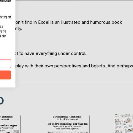
mmeside
brug af
s you won't find in Excel is an illustrated and humorous book
es
uncertainty.
elle
l de
lity.
ssion not to have everything under control.
e, and play with their own perspectives and beliefs. And perhap
D