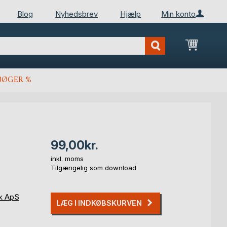
Blog
Nyhedsbrev
Hjælp
Min konto
Min ind
BØGER %
99,00kr.
inkl. moms
Tilgængelig som download
k ApS
LÆG I INDKØBSKURVEN