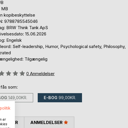
UB
3 MB
en kopibeskyttelse
N: 9788785545046
lag: BRW Think Tank ApS
ivelsesdato: 15.06.2026
og: Engelsk
eord: Self-leadership, Humor, Psychological safety, Philosophy,
strated
gængelighed: Tilgængelig
eldelse::
0
Anmeldelser
 fås som:
BOG
149,00KR.
E-BOG
99,00KR.
politik
m er
SKRIVER
ANMELDELSER
okies