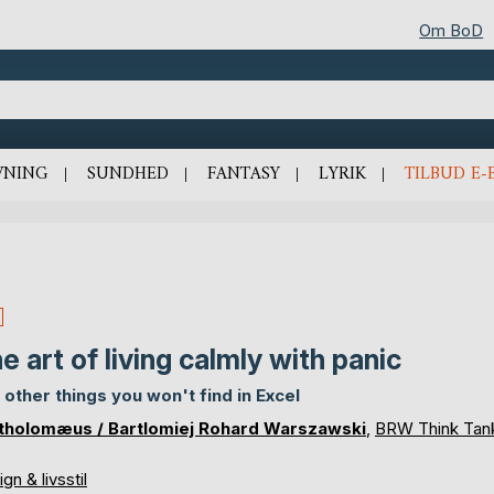
Om BoD
VNING
SUNDHED
FANTASY
LYRIK
TILBUD E-
e art of living calmly with panic
 other things you won't find in Excel
tholomæus / Bartlomiej Rohard Warszawski
,
BRW Think Tan
gn & livsstil