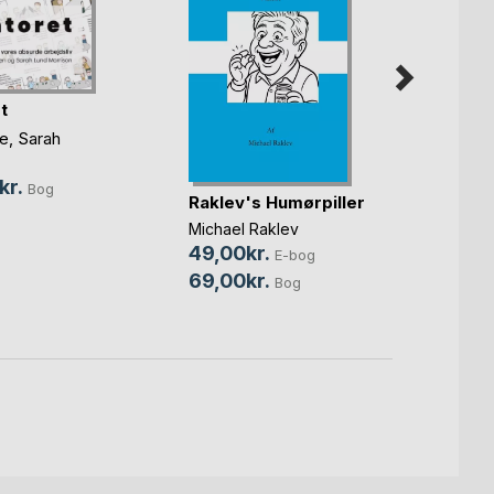
t
e
,
Sarah
Penge
kr.
Bog
Raklev's Humørpiller
Henrik
75,0
Michael Raklev
49,00kr.
199,
E-bog
69,00kr.
Bog