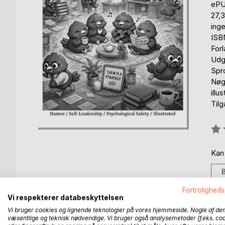
eP
27,
ing
ISB
For
Udg
Spr
Nøgl
illu
Til
Anm
0%
Kan
Fortroligheds
Vi respekterer databeskyttelsen
Vi bruger cookies og lignende teknologier på vores hjemmeside. Nogle af de
BESKRIVELSE
FORFATTER
PRESSEN 
væsentlige og teknisk nødvendige. Vi bruger også analysemetoder (f.eks. co