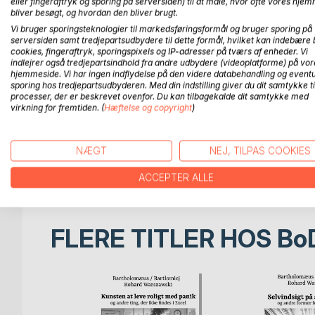
eller fingeraftryk og sporing på serversiden) til at måle, hvor ofte vores hje
bliver besøgt, og hvordan den bliver brugt.
How do you lead yourself and others?
Vi bruger sporingsteknologier til markedsføringsformål og bruger sporing på
serversiden samt tredjepartsudbydere til dette formål, hvilket kan indebære 
cookies, fingeraftryk, sporingspixels og IP-adresser på tværs af enheder. Vi
The Art of Living Calmly with Panic and other thing
indlejrer også tredjepartsindhold fra andre udbydere (videoplatforme) på vor
about fear, control, courage, and finding safety in 
hjemmeside. Vi har ingen indflydelse på den videre databehandling og eventu
sporing hos tredjepartsudbyderen. Med din indstilling giver du dit samtykke ti
Most people sell answers, certainty, and predictabi
processer, der er beskrevet ovenfor. Du kan tilbagekalde dit samtykke med
virkning for fremtiden. (
Hæftelse og copyright
)
This book attempts something rarer: to give permi
NÆGT
NEJ, TILPAS COOKIES
A book for anyone who wants to discover, challeng
find a little psychological safety along the way.
ACCEPTER ALLE
FLERE TITLER HOS
Bo