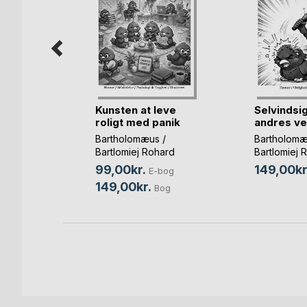
e til Gud
Kunsten at leve
Selvindsig
roligt med panik
andres v
og
Bartholomæus /
Bartholomæ
Bartlomiej Rohard
Bartlomiej 
Warszawski
Warszawsk
99,00kr.
149,00kr
E-bog
149,00kr.
Bog