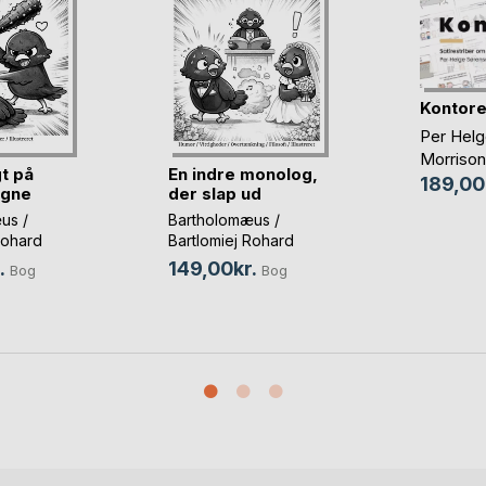
Kontore
Per Helg
Morrison
t på
En indre monolog,
189,00
egne
der slap ud
us /
Bartholomæus /
Rohard
Bartlomiej Rohard
i
Warszawski
.
149,00kr.
Bog
Bog