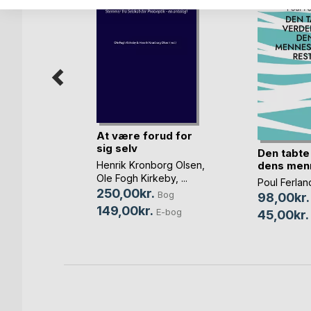
ps!
At være forud for
sig selv
Den tabte
Bog
dens menn
Henrik Kronborg Olsen
,
Ole Fogh Kirkeby
, ...
Poul Ferlan
250,00kr.
Bog
98,00kr.
149,00kr.
E-bog
45,00kr.