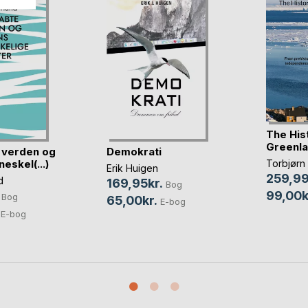
The His
Greenl
 verden og
Demokrati
eskel(...)
Torbjørn
Erik Huigen
259,99
d
169,95kr.
Bog
99,00k
Bog
65,00kr.
E-bog
E-bog