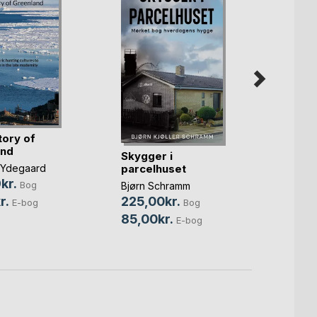
tory of
and
Skygger i
Alle l
parcelhuset
leder
 Ydegaard
kr.
Bog
Bjørn Schramm
Jóhann
ph.d.
r.
225,00kr.
E-bog
Bog
100,
85,00kr.
E-bog
29,0