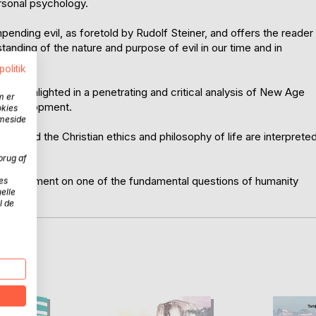
rsonal psychology.
ending evil, as foretold by Rudolf Steiner, and offers the reader
nding of the nature and purpose of evil in our time and in
politik
t is highlighted in a penetrating and critical analysis of New Age
m er
al development.
okies
mmeside
cal, and the Christian ethics and philosophy of life are interprete
brug af
ginal document on one of the fundamental questions of humanity
es
elle
ment.
l de
D