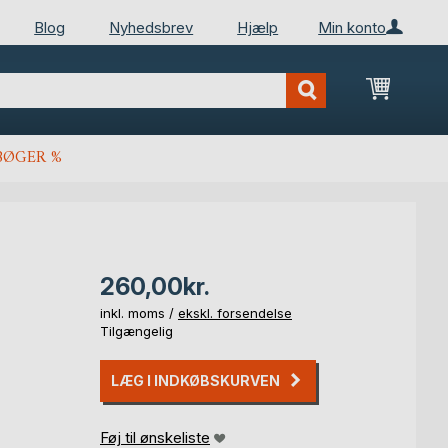
Blog
Nyhedsbrev
Hjælp
Min konto
Min ind
BØGER %
260,00kr.
inkl. moms /
ekskl. forsendelse
Tilgængelig
LÆG I INDKØBSKURVEN
Føj til ønskeliste