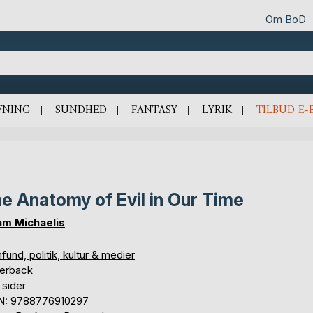
Om BoD
VNING
SUNDHED
FANTASY
LYRIK
TILBUD E-
e Anatomy of Evil in Our Time
m Michaelis
und, politik, kultur & medier
erback
 sider
N: 9788776910297