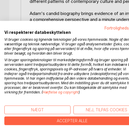
different patterns of contemporary culture and pe
Adam's candid biography brings evidence of an imp
a comprehensive perspective and a minute understa
evolution.
Fortroligheds
Vi respekterer databeskyttelsen
This exceptional material and transformative insigh
Vi bruger cookies og lignende teknologier på vores hjemmeside. Nogle af de
philosophy, guruism, paganism and modern cultur
væsentlige og teknisk nødvendige. Vi bruger også analysemetoder (f.eks. co
eller fingeraftryk og sporing på serversiden) til at måle, hvor ofte vores hje
bliver besøgt, og hvordan den bliver brugt.
Finally the teachings of Jesus on evil are made topi
Vi bruger sporingsteknologier til markedsføringsformål og bruger sporing på
as the true human response to suffering.
serversiden samt tredjepartsudbydere til dette formål, hvilket kan indebære 
cookies, fingeraftryk, sporingspixels og IP-adresser på tværs af enheder. Vi
In sum, we find here an astonishing and truly ori
indlejrer også tredjepartsindhold fra andre udbydere (videoplatforme) på vor
hjemmeside. Vi har ingen indflydelse på den videre databehandling og eventu
and a profound explanation of the human predica
sporing hos tredjepartsudbyderen. Med din indstilling giver du dit samtykke ti
processer, der er beskrevet ovenfor. Du kan tilbagekalde dit samtykke med
virkning for fremtiden. (
Hæftelse og copyright
)
FLERE TITLER HOS
Bo
NÆGT
NEJ, TILPAS COOKIES
ACCEPTER ALLE