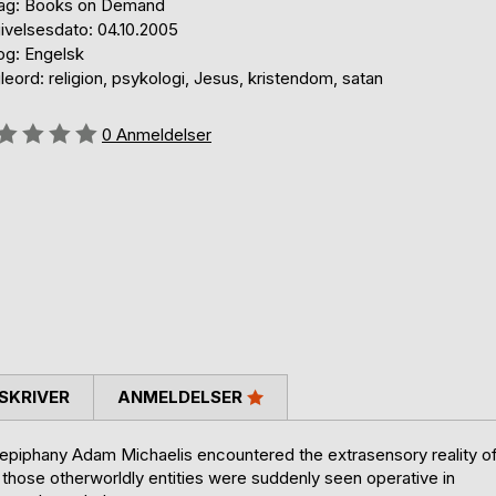
lag: Books on Demand
ivelsesdato: 04.10.2005
og: Engelsk
eord: religion, psykologi, Jesus, kristendom, satan
eldelse::
0
Anmeldelser
SKRIVER
ANMELDELSER
 epiphany Adam Michaelis encountered the extrasensory reality o
d those otherworldly entities were suddenly seen operative in