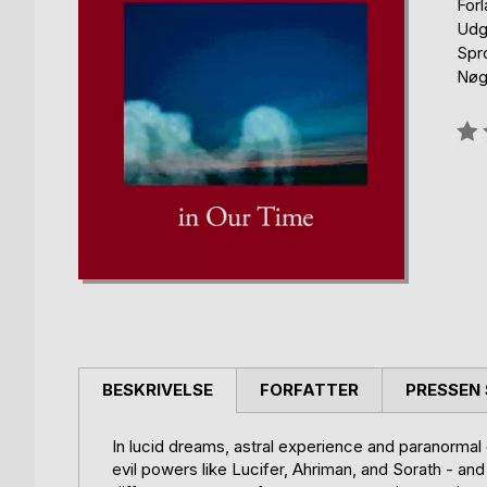
For
Udg
Spr
Nøgl
Anm
0%
BESKRIVELSE
FORFATTER
PRESSEN 
In lucid dreams, astral experience and paranormal
evil powers like Lucifer, Ahriman, and Sorath - an