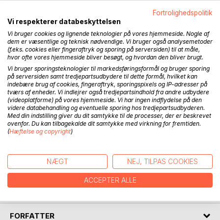
Fortrolighedspolitik
BESKRIVELSE
Vi respekterer databeskyttelsen
Vi bruger cookies og lignende teknologier på vores hjemmeside. Nogle af
dem er væsentlige og teknisk nødvendige. Vi bruger også analysemetoder
Dette hæfte viser, hvordan du nemt kan annullere dine
(f.eks. cookies eller fingeraftryk og sporing på serversiden) til at måle,
uønskede tanker, meninger og følelser og dermed
hvor ofte vores hjemmeside bliver besøgt, og hvordan den bliver brugt.
forbedre din livskvalitet ved at bruge programmet på
Vi bruger sporingsteknologier til markedsføringsformål og bruger sporing
www.tankerevision.dk.
på serversiden samt tredjepartsudbydere til dette formål, hvilket kan
indebære brug af cookies, fingeraftryk, sporingspixels og IP-adresser på
tværs af enheder. Vi indlejrer også tredjepartsindhold fra andre udbydere
Du behøver ikke hænge fast i fortidens tanker, meninger,
(videoplatforme) på vores hjemmeside. Vi har ingen indflydelse på den
overbevisninger og følelser.
videre databehandling og eventuelle sporing hos tredjepartsudbyderen.
Med din indstilling giver du dit samtykke til de processer, der er beskrevet
ovenfor. Du kan tilbagekalde dit samtykke med virkning for fremtiden.
Hvis du virkelig ønsker, at en tanke, mening, overbevisning
(
Hæftelse og copyright
)
eller følelse ikke fortsætter, så vil den blive annulleret, og
dermed går du fri af fortidens magt over dig.
NÆGT
NEJ, TILPAS COOKIES
TankeRevision® er et gratis selvhjælpsprogram, som kan
hjælpe dig med at annullere dine uønskede tanker,
ACCEPTER ALLE
meninger, overbevisninger og følelser.
FORFATTER