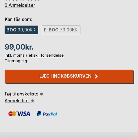
0%
0
Anmeldelser
Kan fås som:
BOG
99,00KR.
E-BOG
79,00KR.
99,00kr.
inkl. moms /
ekskl. forsendelse
Tilgængelig
LÆG I INDKØBSKURVEN
Føj til ønskeliste
Anmeld titel