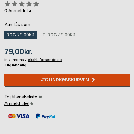
Anmeldelse::
0%
0
Anmeldelser
Kan fås som:
BOG
79,00KR.
E-BOG
49,00KR.
79,00kr.
inkl. moms /
ekskl. forsendelse
Tilgængelig
LÆG I INDKØBSKURVEN
Føj til ønskeliste
Anmeld titel