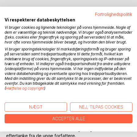
Fortrolighedspolitik
BESKRIVELSE
Vi respekterer databeskyttelsen
Vi bruger cookies og lignende teknologier på vores hjemmeside. Nogle af
dem er væsentlige og teknisk nødvendige. Vi bruger også analysemetoder
Tid er omdrejningspunktet for denne bogs 15 noveller.
(f.eks. cookies eller fingeraftryk og sporing på serversiden) til at måle,
hvor ofte vores hjemmeside bliver besøgt, og hvordan den bliver brugt.
Emnet om tid er fortolket af unge mellem 12-16 år og er
Vi bruger sporingsteknologier til markedsføringsformål og bruger sporing
resultatet af en novellekonkurrence udskrevet af
på serversiden samt tredjepartsudbydere til dette formål, hvilket kan
Stadsbiblioteket i Lyngby i samarbejde med
indebære brug af cookies, fingeraftryk, sporingspixels og IP-adresser på
tværs af enheder. Vi indlejrer også tredjepartsindhold fra andre udbydere
selvudgivelsesplatformen BoD. Novellerne er udvalgt
(videoplatforme) på vores hjemmeside. Vi har ingen indflydelse på den
blandt 70 indsendte bidrag.
videre databehandling og eventuelle sporing hos tredjepartsudbyderen.
Med din indstilling giver du dit samtykke til de processer, der er beskrevet
ovenfor. Du kan tilbagekalde dit samtykke med virkning for fremtiden.
Historierne spænder vidt. Der er rejser i tid, beretninger fra
(
Hæftelse og copyright
)
2. Verdenskrig, eventyr med drager, familiesammenhold,
død, flyrejser og meget mere. De unge har fortolket emnet
om tid på vidt forskellig måde. De 15 udvalgte noveller giver
NÆGT
NEJ, TILPAS COOKIES
derfor på forskellig vis alt fra et smil på læben til en klump i
halsen.
ACCEPTER ALLE
Sæt tid af til at læse novellesamlingen og få stof til
eftertanke fra de unge forfattere.