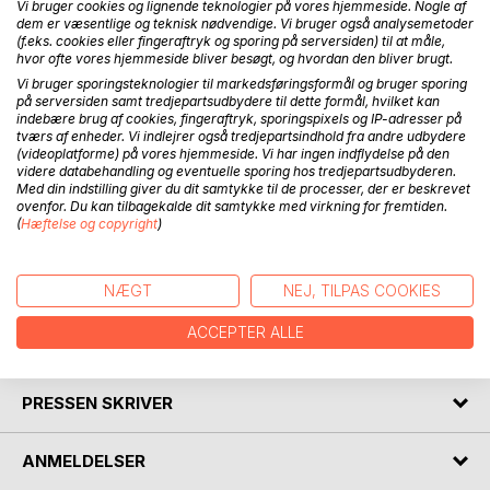
Vi bruger cookies og lignende teknologier på vores hjemmeside. Nogle af
dem er væsentlige og teknisk nødvendige. Vi bruger også analysemetoder
(f.eks. cookies eller fingeraftryk og sporing på serversiden) til at måle,
BESKRIVELSE
hvor ofte vores hjemmeside bliver besøgt, og hvordan den bliver brugt.
Vi bruger sporingsteknologier til markedsføringsformål og bruger sporing
på serversiden samt tredjepartsudbydere til dette formål, hvilket kan
indebære brug af cookies, fingeraftryk, sporingspixels og IP-adresser på
Jeg vil gerne invitere dig ind på min legeplads, et sted jeg
tværs af enheder. Vi indlejrer også tredjepartsindhold fra andre udbydere
holder af at være. Det er her det kreative blomstrer og intet
(videoplatforme) på vores hjemmeside. Vi har ingen indflydelse på den
bliver dømt ude. På legepladsen er jeg som barn igen. Her
videre databehandling og eventuelle sporing hos tredjepartsudbyderen.
er potentialet, nuet og øjeblikket det vigtigste. At mærke
Med din indstilling giver du dit samtykke til de processer, der er beskrevet
ovenfor. Du kan tilbagekalde dit samtykke med virkning for fremtiden.
langsommelighedens kraft, åndedrættet og nyde stilheden.
(
Hæftelse og copyright
)
Desuden peger jeg i retningen af oplevelse af at livet leves
indefra og ud. Læn dig tilbage, lad mig inspirere dig og tag
på en opdagelsesrejse.
NÆGT
NEJ, TILPAS COOKIES
ACCEPTER ALLE
FORFATTER
PRESSEN SKRIVER
ANMELDELSER