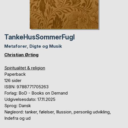
TankeHusSommerFugl
Metaforer, Digte og Musik
Christian Ørting
Spiritualitet & religion
Paperback
126 sider
ISBN: 9788771705263
Forlag: BoD - Books on Demand
Udgivelsesdato: 17.11.2025
Sprog: Dansk
Nøgleord: tanker, følelser, Illussion, personlig udvikling,
Indefra og ud