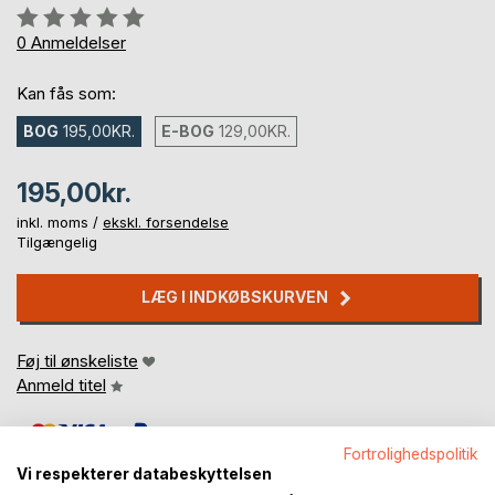
Anmeldelse::
0%
0
Anmeldelser
Kan fås som:
BOG
195,00KR.
E-BOG
129,00KR.
195,00kr.
inkl. moms /
ekskl. forsendelse
Tilgængelig
LÆG I INDKØBSKURVEN
Føj til ønskeliste
Anmeld titel
Fortrolighedspolitik
Vi respekterer databeskyttelsen