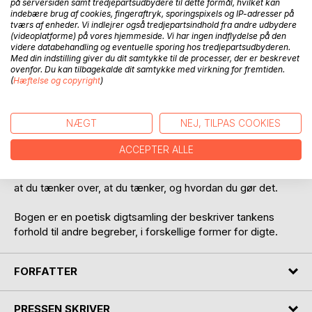
på serversiden samt tredjepartsudbydere til dette formål, hvilket kan
indebære brug af cookies, fingeraftryk, sporingspixels og IP-adresser på
tværs af enheder. Vi indlejrer også tredjepartsindhold fra andre udbydere
(videoplatforme) på vores hjemmeside. Vi har ingen indflydelse på den
BESKRIVELSE
videre databehandling og eventuelle sporing hos tredjepartsudbyderen.
Med din indstilling giver du dit samtykke til de processer, der er beskrevet
ovenfor. Du kan tilbagekalde dit samtykke med virkning for fremtiden.
(
Hæftelse og copyright
)
Intentionen med denne bog er at øge opmærksomheden
og bevågenheden på
begreberne tænkning og tanker, ved at rette oprigtig
NÆGT
NEJ, TILPAS COOKIES
nysgerrighed, skærpet optagethed
og henført fascination ind i og ud i begreberne.
ACCEPTER ALLE
Det handler også om en bevidst egenskab - en evne til at
bruge tænkningen konstruktivt og reflekteret - det faktum,
at du tænker over, at du tænker, og hvordan du gør det.
Bogen er en poetisk digtsamling der beskriver tankens
forhold til andre begreber, i forskellige former for digte.
FORFATTER
PRESSEN SKRIVER