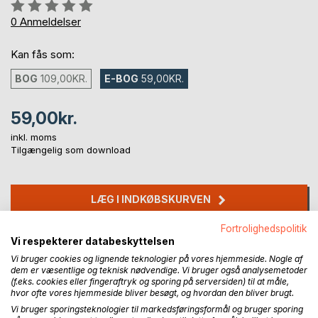
Anmeldelse::
0%
0
Anmeldelser
Kan fås som:
BOG
109,00KR.
E-BOG
59,00KR.
59,00kr.
inkl. moms
Tilgængelig som download
LÆG I INDKØBSKURVEN
Fortrolighedspolitik
Føj til ønskeliste
Vi respekterer databeskyttelsen
Anmeld titel
Vi bruger cookies og lignende teknologier på vores hjemmeside. Nogle af
dem er væsentlige og teknisk nødvendige. Vi bruger også analysemetoder
(f.eks. cookies eller fingeraftryk og sporing på serversiden) til at måle,
hvor ofte vores hjemmeside bliver besøgt, og hvordan den bliver brugt.
Vi bruger sporingsteknologier til markedsføringsformål og bruger sporing