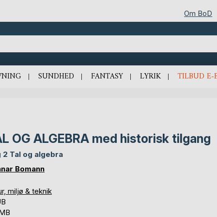
Om BoD
VNING
SUNDHED
FANTASY
LYRIK
TILBUD E-
L OG ALGEBRA med historisk tilgang
 2 Tal og algebra
nar Bomann
r, miljø & teknik
UB
 MB