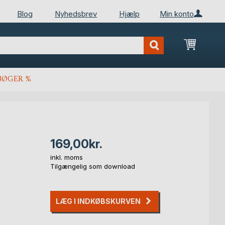
Blog
Nyhedsbrev
Hjælp
Min konto
Min ind
BØGER %
169,00kr.
inkl. moms
Tilgængelig som download
LÆG I INDKØBSKURVEN