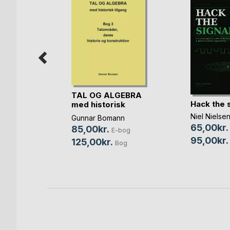
TAL OG ALGEBRA
Hack the s
bruget
med historisk
tilgang
Niel Nielse
jær
Gunnar Bomann
nne
65,00kr.
85,00kr.
E-bog
95,00kr.
-bog
125,00kr.
Bog
Bog