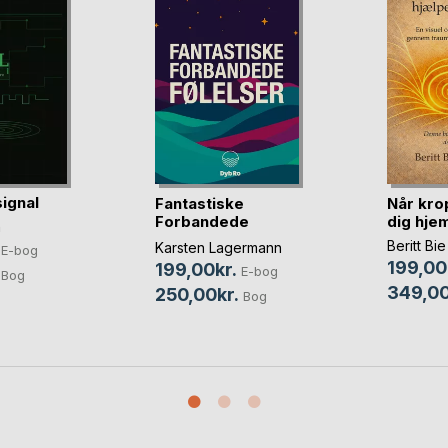
ignal
Fantastiske
Når kro
Forbandede
dig hje
n
Følelser
Beritt Bie
Karsten Lagermann
E-bog
199,00
199,00kr.
E-bog
Bog
349,00
250,00kr.
Bog