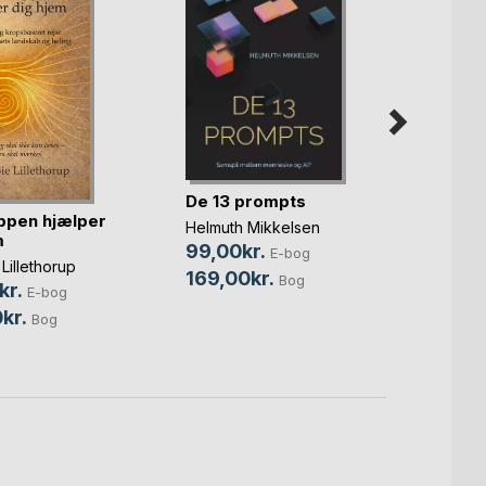
De 13 prompts
ppen hjælper
De al
Helmuth Mikkelsen
m
tvilli
99,00kr.
E-bog
nerv
 Lillethorup
Annik
169,00kr.
Bog
kr.
149,
E-bog
kr.
299,
Bog