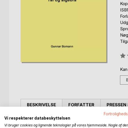
Kop
ISB
For
Udg
Spr
Nøgl
Til
Anm
0%
Kan
BESKRIVELSE
FORFATTER
PRESSEN 
Fortroligheds
Vi respekterer databeskyttelsen
Der har efterhånden udviklet sig en tradition for, 
matematikhistorisk karakter, specielt om fremtræ
Vi bruger cookies og lignende teknologier på vores hjemmeside. Nogle af de