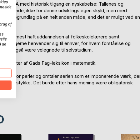
okies
G ALGEBRA med historisk tilgang en nyskabelse: Tallenes og
mmeside
nhængende, ikke for denne udviklings egen skyld, men med
braens idégrundlag på en helt anden måde, end det er muligt ved en
brug af
es
t og fremmest haft uddannelsen af folkeskolelærere samt
elle
Men bøgerne henvender sig til enhver, for hvem forståelse og
l de
rne vil også være velegnede til selvstudium.
 forfatter af Gads Fag-leksikon i matematik.
 serien for perler og omtaler serien som et imponerende værk, de
 mesterstykke. Det burde efter hans mening være obligatorisk
D