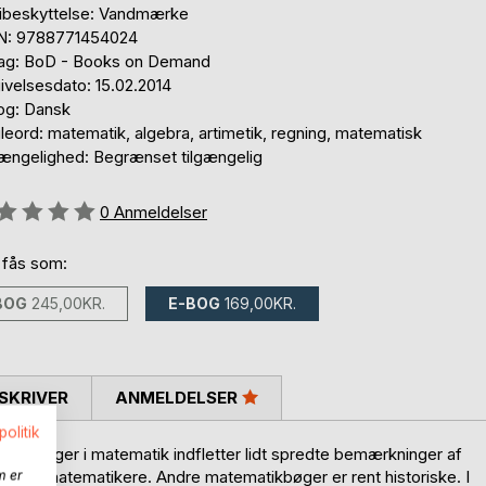
ibeskyttelse: Vandmærke
N: 9788771454024
lag: BoD - Books on Demand
ivelsesdato: 15.02.2014
og: Dansk
eord: matematik, algebra, artimetik, regning, matematisk
gængelighed: Begrænset tilgængelig
eldelse::
0
Anmeldelser
 fås som:
BOG
245,00KR.
E-BOG
169,00KR.
SKRIVER
ANMELDELSER
politik
at lærebøger i matematik indfletter lidt spredte bemærkninger af
dende matematikere. Andre matematikbøger er rent historiske. I
m er