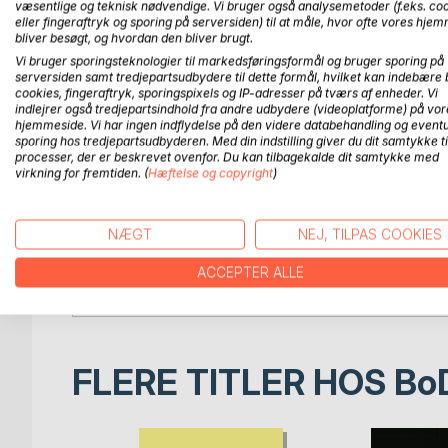
væsentlige og teknisk nødvendige. Vi bruger også analysemetoder (f.eks. co
relation hertil udgør de tre bøger i serien TAL O
eller fingeraftryk og sporing på serversiden) til at måle, hvor ofte vores hje
algebraens historiske udvikling behandles samme
bliver besøgt, og hvordan den bliver brugt.
henblik på at give læseren indsigt i specielt alge
Vi bruger sporingsteknologier til markedsføringsformål og bruger sporing på
»tidløs fremstilling«.
serversiden samt tredjepartsudbydere til dette formål, hvilket kan indebære 
cookies, fingeraftryk, sporingspixels og IP-adresser på tværs af enheder. Vi
indlejrer også tredjepartsindhold fra andre udbydere (videoplatforme) på vor
Forfatteren har ved udarbejdelsen af serien førs
hjemmeside. Vi har ingen indflydelse på den videre databehandling og eventu
efteruddannelsen af folkeskolelærere i tankerne. 
sporing hos tredjepartsudbyderen. Med din indstilling giver du dit samtykke ti
processer, der er beskrevet ovenfor. Du kan tilbagekalde dit samtykke med
indsigt er vigtigere end færdighed og rutine. Bøge
virkning for fremtiden. (
Hæftelse og copyright
)
I offentligheden er Gunnar Bomann mest kendt som
NÆGT
NEJ, TILPAS COOKIES
Professor Allan C. Malmberg kalder de tre bøger i
udgør et såvel fagligt som undervisnings-mæssigt
ACCEPTER ALLE
stof for enhver matematiklærer.
FLERE TITLER HOS
Bo