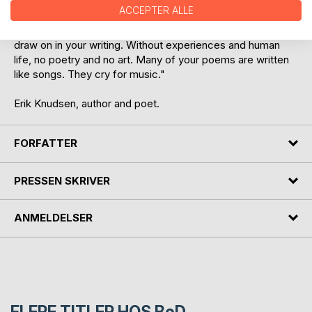
moods and thoughts in a pattern of words that has a lot of
ACCEPTER ALLE
inner consequence and firmness – that you have lived
through so much that you have rich experiences you can
draw on in your writing. Without experiences and human
life, no poetry and no art. Many of your poems are written
like songs. They cry for music."
Erik Knudsen, author and poet.
FORFATTER
PRESSEN SKRIVER
ANMELDELSER
FLERE TITLER HOS
BoD