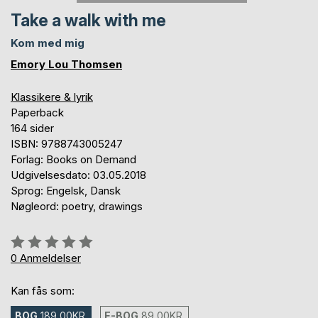
Take a walk with me
Kom med mig
Emory Lou Thomsen
Klassikere & lyrik
Paperback
164 sider
ISBN: 9788743005247
Forlag: Books on Demand
Udgivelsesdato: 03.05.2018
Sprog: Engelsk, Dansk
Nøgleord: poetry, drawings
Anmeldelse::
0%
0
Anmeldelser
Kan fås som:
BOG
189,00KR.
E-BOG
89,00KR.