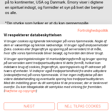
på to kontinenter, USA og Danmark. Emory viser i digtene
en spirituel indsigt, og formidler et syn på livet der beriger
os alle.
"Din styrke som lyriker er at du kan gennemspille
stemninger og tanker i et ordmønster der har megen indre
Fortrolighedspolitik
konsekvens og fasthed. Også at du har levet og oplevet så
Vi respekterer databeskyttelsen
meget at du har rige erfaringer at skrive ud fra – og uden
Vi bruger cookies og lignende teknologier på vores hjemmeside. Nogle af
erfaring, menneskeliv, ingen poesi, ingen kunst. Mange af
dem er væsentlige og teknisk nødvendige. Vi bruger også analysemetoder
dine digte er skrevet som sange, de råber på musik."
(f.eks. cookies eller fingeraftryk og sporing på serversiden) til at måle,
hvor ofte vores hjemmeside bliver besøgt, og hvordan den bliver brugt.
Vi bruger sporingsteknologier til markedsføringsformål og bruger sporing
Erik Knudsen, forfatter og digter.
på serversiden samt tredjepartsudbydere til dette formål, hvilket kan
indebære brug af cookies, fingeraftryk, sporingspixels og IP-adresser på
tværs af enheder. Vi indlejrer også tredjepartsindhold fra andre udbydere
(videoplatforme) på vores hjemmeside. Vi har ingen indflydelse på den
videre databehandling og eventuelle sporing hos tredjepartsudbyderen.
The content of Emory’s poems is a long life – a life lived on
Med din indstilling giver du dit samtykke til de processer, der er beskrevet
two continents, in the USA and Denmark. In her poems,
ovenfor. Du kan tilbagekalde dit samtykke med virkning for fremtiden.
(
Hæftelse og copyright
)
Emory shows us spiritual insight and conveys a view of life
that enriches all of us.
NÆGT
NEJ, TILPAS COOKIES
"Your strength as a lyricist is that you can play through