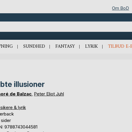
Om BoD
VNING
SUNDHED
FANTASY
LYRIK
TILBUD E-
bte illusioner
oré de Balzac
,
Peter Eliot Juhl
sikere & lyrik
erback
 sider
N: 9788743044581