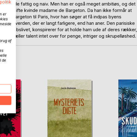
politik
er både fattig og naiv. Men han er også meget ambitiøs, og det
nerende gifte kvinde madame de Bargeton. Da han ikke formår at
m er
e de Bargeton til Paris, hvor han søger at få indpas byens
okies
 en verden, der er langt farligere, end han aner. Den parisiske
mmeside
selskabslivet, konspirerer for at holde ham ude af deres rækker,
s, så tæller talent intet over for penge, intriger og skrupelløshed.
brug af
es
elle
l de
D