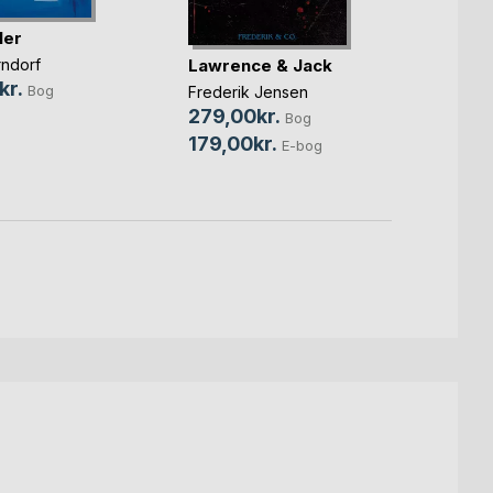
ler
Sho'a
Lawrence & Jack
rndorf
nat
kr.
Bog
Frederik Jensen
Simon 
279,00kr.
Bog
104,
179,00kr.
E-bog