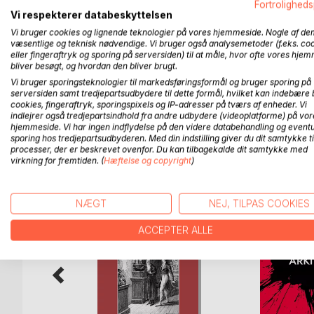
Fortroligheds
Den charmerende unge digterspire Lucien Chardon 
Vi respekterer databeskyttelsen
lykkes ham at finde en beskytterinde i den fasci
Vi bruger cookies og lignende teknologier på vores hjemmeside. Nogle af de
skabe et navn i sin hjemby, flygter han med madam
væsentlige og teknisk nødvendige. Vi bruger også analysemetoder (f.eks. co
glamourøse beau monde. Men Lucien er kommet ind i
eller fingeraftryk og sporing på serversiden) til at måle, hvor ofte vores hje
bliver besøgt, og hvordan den bliver brugt.
overklasse, der færdes hjemmevant i salonerne og 
og Lucien må til sidst sande, at hvor han end færde
Vi bruger sporingsteknologier til markedsføringsformål og bruger sporing på
serversiden samt tredjepartsudbydere til dette formål, hvilket kan indebære 
cookies, fingeraftryk, sporingspixels og IP-adresser på tværs af enheder. Vi
indlejrer også tredjepartsindhold fra andre udbydere (videoplatforme) på vor
hjemmeside. Vi har ingen indflydelse på den videre databehandling og eventu
sporing hos tredjepartsudbyderen. Med din indstilling giver du dit samtykke ti
FLERE TITLER HOS
Bo
processer, der er beskrevet ovenfor. Du kan tilbagekalde dit samtykke med
virkning for fremtiden. (
Hæftelse og copyright
)
NÆGT
NEJ, TILPAS COOKIES
ACCEPTER ALLE
Torben