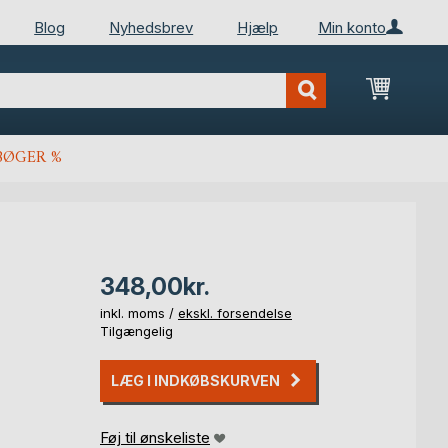
Blog
Nyhedsbrev
Hjælp
Min konto
Min ind
BØGER %
348,00kr.
inkl. moms /
ekskl. forsendelse
Tilgængelig
LÆG I INDKØBSKURVEN
Føj til ønskeliste