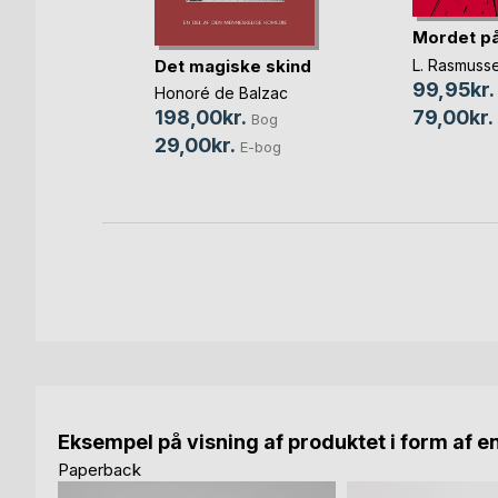
Mordet på
Bog
L. Rasmuss
Det magiske skind
bog
99,95kr.
Honoré de Balzac
79,00kr.
198,00kr.
Bog
29,00kr.
E-bog
Eksempel på visning af produktet i form af e
Paperback