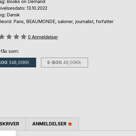
lag: Books on Demand
ivelsesdato: 13.10.2022
og: Dansk
eord: Paris, BEAUMONDE, saloner, journalist, forfatter
eldelse::
0
Anmeldelser
 fås som:
BOG
348,00KR.
E-BOG
49,00KR.
SKRIVER
ANMELDELSER