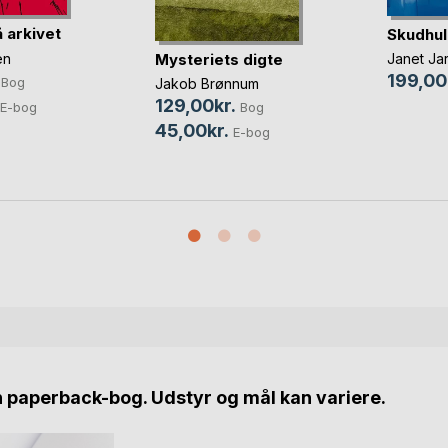
 arkivet
Skudhul
en
Mysteriets digte
Janet Ja
199,00
Bog
Jakob Brønnum
129,00kr.
E-bog
Bog
45,00kr.
E-bog
n paperback-bog. Udstyr og mål kan variere.