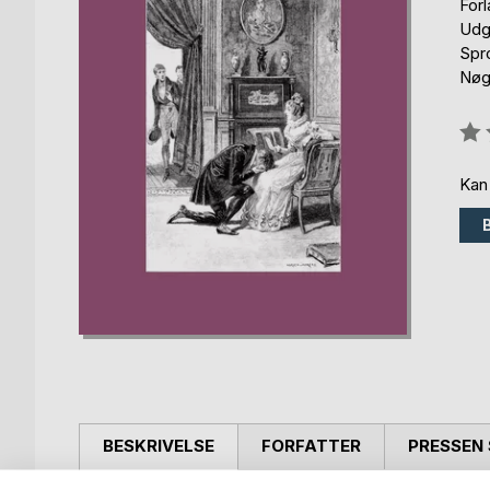
For
Udg
Spr
Nøgl
Anm
0%
Kan
BESKRIVELSE
FORFATTER
PRESSEN 