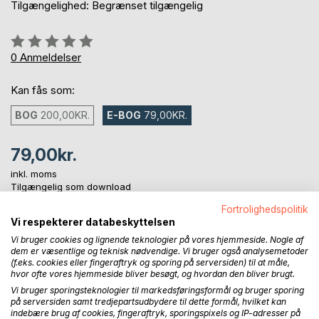
Tilgængelighed: Begrænset tilgængelig
Anmeldelse::
0%
0
Anmeldelser
Kan fås som:
BOG
200,00KR.
E-BOG
79,00KR.
79,00kr.
inkl. moms
Tilgængelig som download
Fortrolighedspolitik
Vi respekterer databeskyttelsen
LÆG I INDKØBSKURVEN
Vi bruger cookies og lignende teknologier på vores hjemmeside. Nogle af
dem er væsentlige og teknisk nødvendige. Vi bruger også analysemetoder
(f.eks. cookies eller fingeraftryk og sporing på serversiden) til at måle,
hvor ofte vores hjemmeside bliver besøgt, og hvordan den bliver brugt.
Føj til ønskeliste
Vi bruger sporingsteknologier til markedsføringsformål og bruger sporing
Anmeld titel
på serversiden samt tredjepartsudbydere til dette formål, hvilket kan
indebære brug af cookies, fingeraftryk, sporingspixels og IP-adresser på