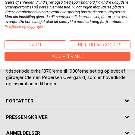
tværs af enheder. Vi indlejrer også tredjepartsindhold fra andre udbydere
(videoplatforme) på vores hjemmeside. Vi har ingen indflydelse på den
videre databehandling og eventuelle sporing hos tredjepartsudbyderen.
Med din indstilling giver du dit samtykke til de processer, der er beskrevet
ovenfor. Du kan tilbagekalde dit samtykke med virkning for fremtiden.
(
Hæftelse og copyright
)
BESKRIVELSE
NÆGT
NEJ, TILPAS COOKIES
Bogen er en rejse i de første industrier i Brande området
ACCEPTER ALLE
indenfor teglindustri, håndværkere og opstarten af byens
store tekstilindustri virksomhed, Martensens Fabrik. En
tidsperiode cirka 1870'erne til 1930'erne set og oplevet af
gårdejer Clemen Pedersen Overgaard, som er hovedkilde
og inspirationen til bogen.
FORFATTER
PRESSEN SKRIVER
ANMELDELSER