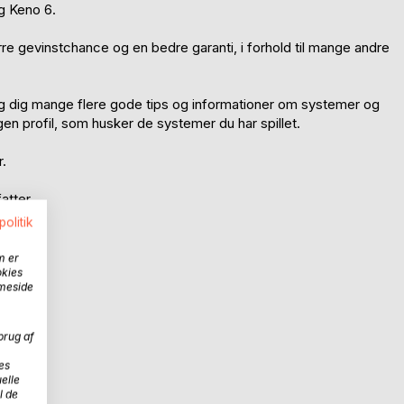
g Keno 6.
rre gevinstchance og en bedre garanti, i forhold til mange andre
 dig mange flere gode tips og informationer om systemer og
gen profil, som husker de systemer du har spillet.
.
atter.
politik
m er
okies
mmeside
brug af
es
elle
l de