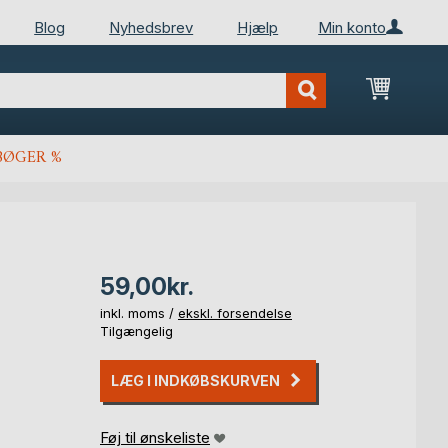
Blog
Nyhedsbrev
Hjælp
Min konto
Min ind
BØGER %
59,00kr.
inkl. moms /
ekskl. forsendelse
Tilgængelig
LÆG I INDKØBSKURVEN
Føj til ønskeliste