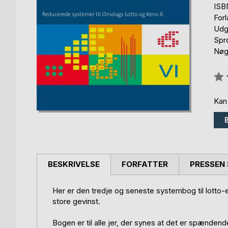
ISB
For
Udg
Spr
Nøgl
Anm
0%
Kan
BESKRIVELSE
FORFATTER
PRESSEN 
Her er den tredje og seneste systembog til lotto
store gevinst.
Bogen er til alle jer, der synes at det er spændend