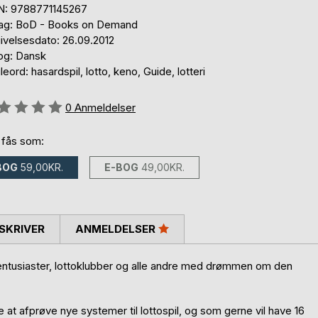
N: 9788771145267
lag: BoD - Books on Demand
ivelsesdato: 26.09.2012
og: Dansk
eord: hasardspil, lotto, keno, Guide, lotteri
eldelse::
0
Anmeldelser
 fås som:
BOG
59,00KR.
E-BOG
49,00KR.
SKRIVER
ANMELDELSER
-entusiaster, lottoklubber og alle andre med drømmen om den
e at afprøve nye systemer til lottospil, og som gerne vil have 16