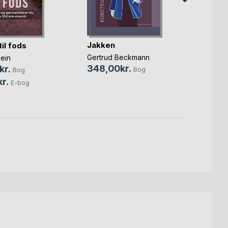
Jakken
il fods
Det b
Gertrud Beckmann
ein
noget
348,00kr.
kr.
Bog
Bog
Max B
r.
E-bog
169,