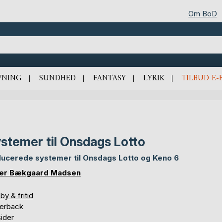
Om BoD
VNING
SUNDHED
FANTASY
LYRIK
TILBUD E-
stemer til Onsdags Lotto
ucerede systemer til Onsdags Lotto og Keno 6
er Bækgaard Madsen
y & fritid
erback
ider