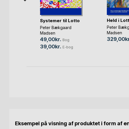
Held i Lot
eri
Systemer til Lotto
Peter Bæk
Peter Bækgaard
Madsen
Madsen
Bog
329,00kr
49,00kr.
Bog
39,00kr.
E-bog
Eksempel på visning af produktet i form af e