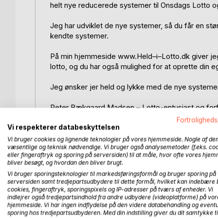
helt nye reducerede systemer til Onsdags Lotto o
Jeg har udviklet de nye systemer, så du får en stø
kendte systemer.
På min hjemmeside www.Held–i–Lotto.dk giver jeg
lotto, og du har også mulighed for at oprette din e
Jeg ønsker jer held og lykke med de nye systemer
Peter Bækgaard Madsen – Lotto-entusiast og forf
Fortroligheds
Vi respekterer databeskyttelsen
De nye systemer:
Vi bruger cookies og lignende teknologier på vores hjemmeside. Nogle af de
væsentlige og teknisk nødvendige. Vi bruger også analysemetoder (f.eks. co
R11–14
eller fingeraftryk og sporing på serversiden) til at måle, hvor ofte vores hje
R12–20
bliver besøgt, og hvordan den bliver brugt.
R12–36
Vi bruger sporingsteknologier til markedsføringsformål og bruger sporing på
R13–26
serversiden samt tredjepartsudbydere til dette formål, hvilket kan indebære 
R14–33
cookies, fingeraftryk, sporingspixels og IP-adresser på tværs af enheder. Vi
indlejrer også tredjepartsindhold fra andre udbydere (videoplatforme) på vor
R15–40
hjemmeside. Vi har ingen indflydelse på den videre databehandling og eventu
R15–50
sporing hos tredjepartsudbyderen. Med din indstilling giver du dit samtykke ti