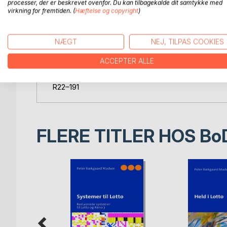
R16–57
processer, der er beskrevet ovenfor. Du kan tilbagekalde dit samtykke med
virkning for fremtiden. (
Hæftelse og copyright
)
R17–65
R18–80
R18–100
NÆGT
NEJ, TILPAS COOKIES
R19–111
R20–120
ACCEPTER ALLE
R21–140
R21–175
R22–191
FLERE TITLER HOS
Bo