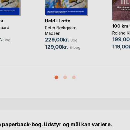
to
Held i Lotto
100 km t
gaard
Peter Bækgaard
Roland Kl
Madsen
199,00
.
229,00kr.
Bog
Bog
119,00k
129,00kr.
E-bog
n paperback-bog. Udstyr og mål kan variere.