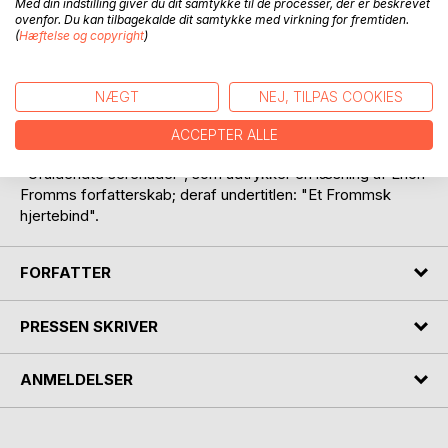
Med din indstilling giver du dit samtykke til de processer, der er beskrevet
ovenfor. Du kan tilbagekalde dit samtykke med virkning for fremtiden.
(
Hæftelse og copyright
)
BESKRIVELSE
NÆGT
NEJ, TILPAS COOKIES
ACCEPTER ALLE
SUNDHED er det niende bind i sæson 2 i serien:
"Ufuldendte serenader", som udtrykker en læsning af Erich
Fromms forfatterskab; deraf undertitlen: "Et Frommsk
hjertebind".
FORFATTER
PRESSEN SKRIVER
ANMELDELSER