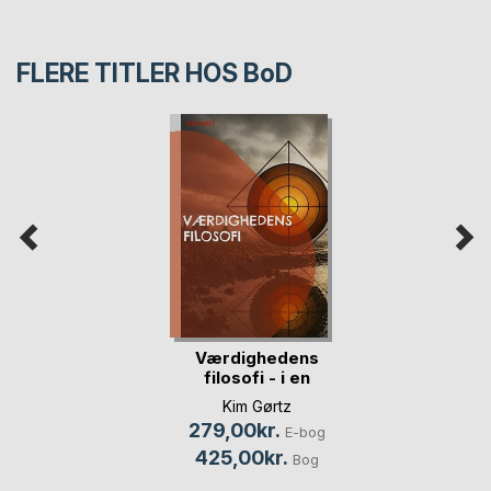
FLERE TITLER HOS
BoD
Værdighedens
filosofi - i en
traum(...)
Kim Gørtz
279,00kr.
E-bog
425,00kr.
Bog