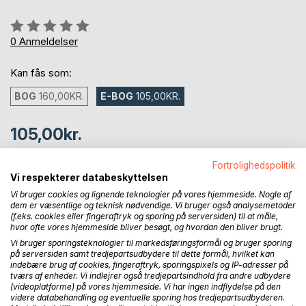
Anmeldelse::
0%
0
Anmeldelser
Kan fås som:
BOG
160,00KR.
E-BOG
105,00KR.
105,00kr.
inkl. moms
Tilgængelig som download
Fortrolighedspolitik
Vi respekterer databeskyttelsen
Vi bruger cookies og lignende teknologier på vores hjemmeside. Nogle af
dem er væsentlige og teknisk nødvendige. Vi bruger også analysemetoder
LÆG I INDKØBSKURVEN
(f.eks. cookies eller fingeraftryk og sporing på serversiden) til at måle,
hvor ofte vores hjemmeside bliver besøgt, og hvordan den bliver brugt.
Vi bruger sporingsteknologier til markedsføringsformål og bruger sporing
Føj til ønskeliste
på serversiden samt tredjepartsudbydere til dette formål, hvilket kan
indebære brug af cookies, fingeraftryk, sporingspixels og IP-adresser på
Anmeld titel
tværs af enheder. Vi indlejrer også tredjepartsindhold fra andre udbydere
(videoplatforme) på vores hjemmeside. Vi har ingen indflydelse på den
videre databehandling og eventuelle sporing hos tredjepartsudbyderen.