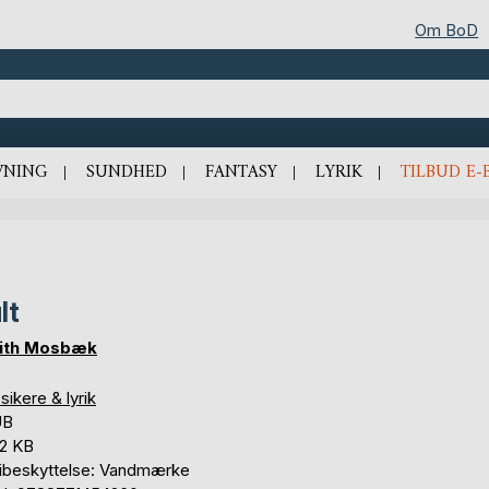
Om BoD
VNING
SUNDHED
FANTASY
LYRIK
TILBUD E-
lt
ith Mosbæk
sikere & lyrik
UB
,2 KB
ibeskyttelse: Vandmærke