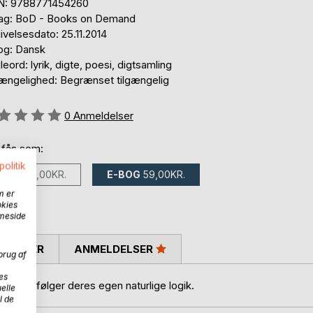
N: 9788771454260
lag: BoD - Books on Demand
velsesdato: 25.11.2014
og: Dansk
eord: lyrik, digte, poesi, digtsamling
gængelighed: Begrænset tilgængelig
eldelse::
0
Anmeldelser
 fås som:
politik
BOG
100,00KR.
E-BOG
59,00KR.
m er
okies
mmeside
SKRIVER
ANMELDELSER
brug af
es
, der følger deres egen naturlige logik.
elle
l de