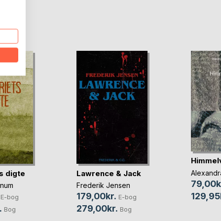
D
Himmelv
s digte
Lawrence & Jack
Alexandra
79,00k
nnum
Frederik Jensen
129,95
179,00kr.
E-bog
E-bog
.
279,00kr.
Bog
Bog