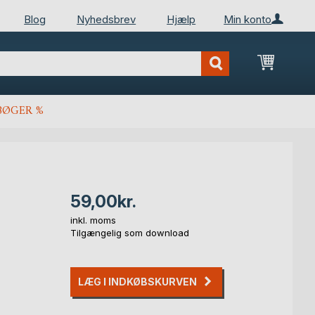
Blog
Nyhedsbrev
Hjælp
Min konto
Min ind
BØGER %
59,00kr.
inkl. moms
Tilgængelig som download
LÆG I INDKØBSKURVEN