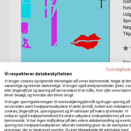
ISB
For
Udgi
Spr
Nøgl
Til
Anm
0%
Kan
Fortroligheds
Vi respekterer databeskyttelsen
Vi bruger cookies og lignende teknologier på vores hjemmeside. Nogle af de
væsentlige og teknisk nødvendige. Vi bruger også analysemetoder (f.eks. co
eller fingeraftryk og sporing på serversiden) til at måle, hvor ofte vores hje
bliver besøgt, og hvordan den bliver brugt.
Vi bruger sporingsteknologier til markedsføringsformål og bruger sporing på
BESKRIVELSE
FORFATTER
PRESSEN 
serversiden samt tredjepartsudbydere til dette formål, hvilket kan indebære 
cookies, fingeraftryk, sporingspixels og IP-adresser på tværs af enheder. Vi
indlejrer også tredjepartsindhold fra andre udbydere (videoplatforme) på vor
Underfundige digte med overraskende associationer
hjemmeside. Vi har ingen indflydelse på den videre databehandling og eventu
sporing hos tredjepartsudbyderen. Med din indstilling giver du dit samtykke ti
processer, der er beskrevet ovenfor. Du kan tilbagekalde dit samtykke med