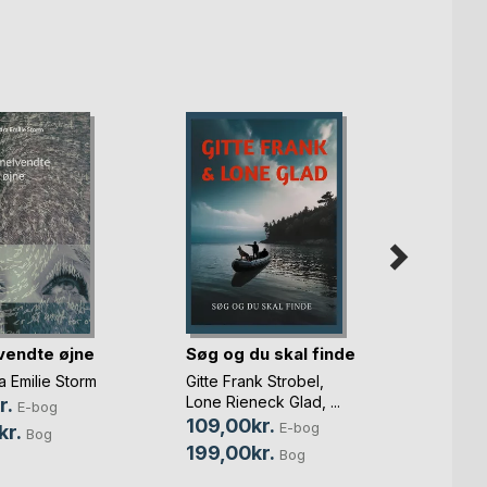
endte øjne
Søg og du skal finde
Økoa
 Emilie Storm
Gitte Frank Strobel
,
Lone Rieneck Glad
, ...
r.
E-bog
Kaj S
109,00kr.
E-bog
kr.
89,0
Bog
199,00kr.
Bog
210,0