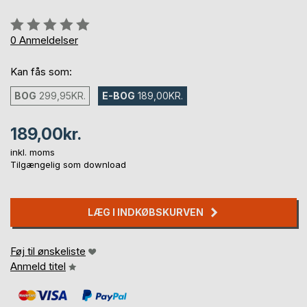
Anmeldelse::
0%
0
Anmeldelser
Kan fås som:
BOG
299,95KR.
E-BOG
189,00KR.
189,00kr.
inkl. moms
Tilgængelig som download
LÆG I INDKØBSKURVEN
Føj til ønskeliste
Anmeld titel