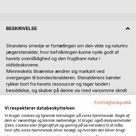
BESKRIVELSE
Strandens smedje er fortællingen om den vilde og naturtro
jægerstenalder, hvor befolkningen kunne nyde godt af
havets overdådighed og den frugtbare natur i
oldtidsskovene.
Menneskets tilværelse ændrer sig markant ved
overgangen til bondestenalderen. Stenalderens bønder
rykker bort fra havets ressourcer og tager landet i
besiddelse, og skaber på denne vis med varsomme skridt
forudsætningerne for områdets landbrugskultur og det
Fortrolighedspolitik
gryende samfundsliv.
Vi respekterer databeskyttelsen
I bronzealderen opstår et udpræget behov for at synliggøre
Vi bruger cookies og lignende teknologier på vores hjemmeside. Nogle af
dem er væsentlige og teknisk nødvendige. Vi bruger også analysemetoder
territoriet, hvilket kommer til udtryk ved opførelsen af
(f.eks. cookies eller fingeraftryk og sporing på serversiden) til at måle,
prægtige kæmpehøje, der endnu troner oppe på
hvor ofte vores hjemmeside bliver besøgt, og hvordan den bliver brugt.
højderyggen af byen. På denne vis har