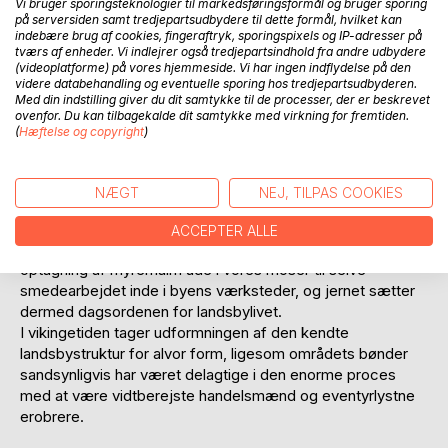
Vi bruger sporingsteknologier til markedsføringsformål og bruger sporing
bronzealdermenneskerne bundet de indenlandske
på serversiden samt tredjepartsudbydere til dette formål, hvilket kan
indebære brug af cookies, fingeraftryk, sporingspixels og IP-adresser på
bosættelser sammen med et nyvundent liv på havet, hvor
tværs af enheder. Vi indlejrer også tredjepartsindhold fra andre udbydere
de store bronzealderskibe kunne fragte mennesker og
(videoplatforme) på vores hjemmeside. Vi har ingen indflydelse på den
varer vidt omkring.
videre databehandling og eventuelle sporing hos tredjepartsudbyderen.
Med din indstilling giver du dit samtykke til de processer, der er beskrevet
ovenfor. Du kan tilbagekalde dit samtykke med virkning for fremtiden.
Den efterfølgende jernalder fremstår til sammenligning
(
Hæftelse og copyright
)
med den strålende bronzealder som en kold og regnfuld
periode, hvor mennesket begrænser sig og søger sammen
som en følge af de krige og magtkampe, der præger store
NÆGT
NEJ, TILPAS COOKIES
dele af Europa på denne tid. Det hårde jern finder
anvendelse som det foretrukne metal, og dette betød, at vi
ACCEPTER ALLE
på vores egn kunne deltage i udvindingsprocessen, helt fra
optagning af myremalm ude i vores moser til selve
smedearbejdet inde i byens værksteder, og jernet sætter
dermed dagsordenen for landsbylivet.
I vikingetiden tager udformningen af den kendte
landsbystruktur for alvor form, ligesom områdets bønder
sandsynligvis har været delagtige i den enorme proces
med at være vidtberejste handelsmænd og eventyrlystne
erobrere.