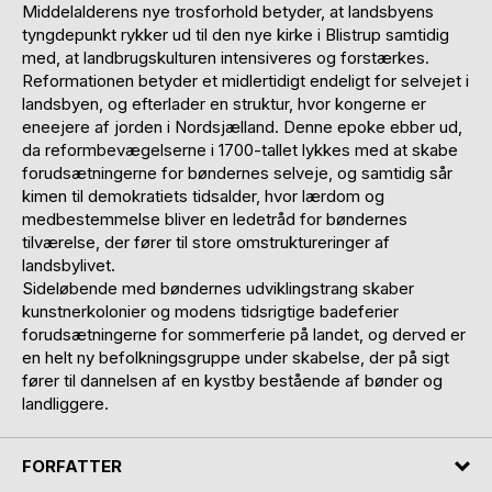
Middelalderens nye trosforhold betyder, at landsbyens
tyngdepunkt rykker ud til den nye kirke i Blistrup samtidig
med, at landbrugskulturen intensiveres og forstærkes.
Reformationen betyder et midlertidigt endeligt for selvejet i
landsbyen, og efterlader en struktur, hvor kongerne er
eneejere af jorden i Nordsjælland. Denne epoke ebber ud,
da reformbevægelserne i 1700-tallet lykkes med at skabe
forudsætningerne for bøndernes selveje, og samtidig sår
kimen til demokratiets tidsalder, hvor lærdom og
medbestemmelse bliver en ledetråd for bøndernes
tilværelse, der fører til store omstruktureringer af
landsbylivet.
Sideløbende med bøndernes udviklingstrang skaber
kunstnerkolonier og modens tidsrigtige badeferier
forudsætningerne for sommerferie på landet, og derved er
en helt ny befolkningsgruppe under skabelse, der på sigt
fører til dannelsen af en kystby bestående af bønder og
landliggere.
FORFATTER