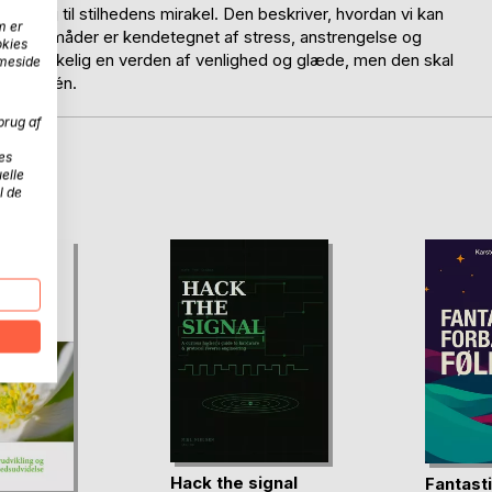
a støj til stilhedens mirakel. Den beskriver, hvordan vi kan
m er
mange måder er kendetegnet af stress, anstrengelse og
okies
 Der er virkelig en verden af venlighed og glæde, men den skal
mmeside
omkring én.
brug af
es
D
elle
l de
Hack the signal
Fantast