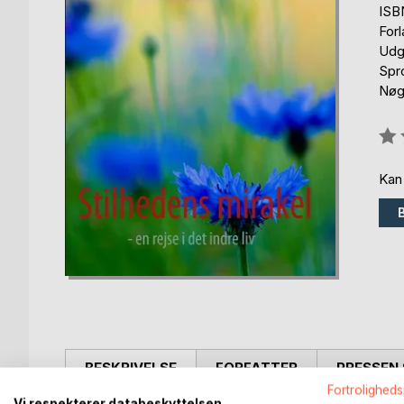
ISB
For
Udg
Spr
Nøgl
Anm
0%
Kan
BESKRIVELSE
FORFATTER
PRESSEN 
Fortroligheds
Vi respekterer databeskyttelsen