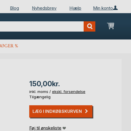
Blog
Nyhedsbrev
Hjælp
Min konto
Min ind
BØGER %
150,00kr.
inkl. moms /
ekskl. forsendelse
Tilgængelig
LÆG I INDKØBSKURVEN
Føj til ønskeliste