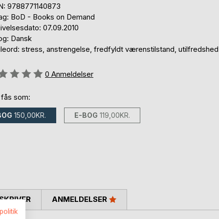
N: 9788771140873
lag: BoD - Books on Demand
ivelsesdato: 07.09.2010
og: Dansk
eord: stress, anstrengelse, fredfyldt værenstilstand, utilfredshed
eldelse::
0
Anmeldelser
 fås som:
BOG
150,00KR.
E-BOG
119,00KR.
SKRIVER
ANMELDELSER
politik