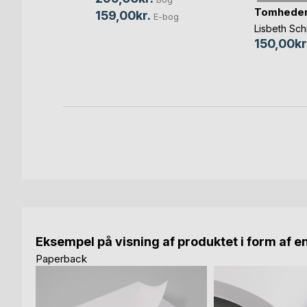
Tomheden
en
,
Maria
159,00kr.
E-bog
Lisbeth Sch
Bog
150,00kr
bog
Eksempel på visning af produktet i form af e
Paperback