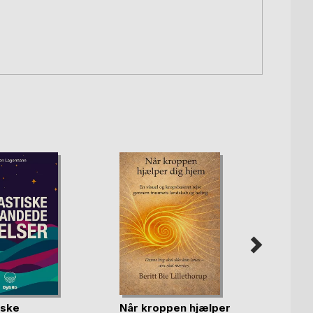
De 13
iske
Når kroppen hjælper
Helmut