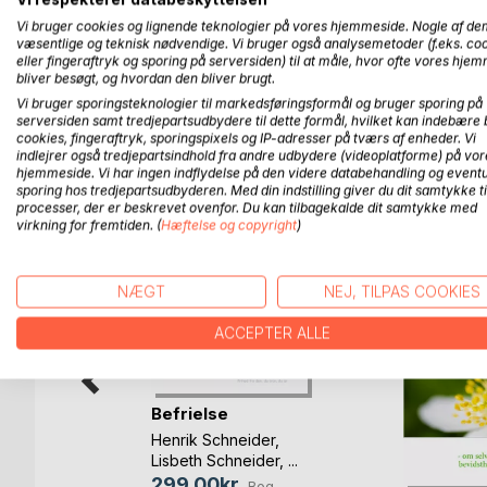
Denne bog fortæller om rejsen fra mørke mod lys, fr
Vi bruger cookies og lignende teknologier på vores hjemmeside. Nogle af de
komme ud af vores normale oplevelse, der på så 
væsentlige og teknisk nødvendige. Vi bruger også analysemetoder (f.eks. co
utilfredshed og ind i en fredfyldt værenstilstand.
eller fingeraftryk og sporing på serversiden) til at måle, hvor ofte vores hje
bliver besøgt, og hvordan den bliver brugt.
findes i én selv, før man kan opleve den i verden 
Vi bruger sporingsteknologier til markedsføringsformål og bruger sporing på
serversiden samt tredjepartsudbydere til dette formål, hvilket kan indebære 
cookies, fingeraftryk, sporingspixels og IP-adresser på tværs af enheder. Vi
indlejrer også tredjepartsindhold fra andre udbydere (videoplatforme) på vor
FLERE TITLER HOS
Bo
hjemmeside. Vi har ingen indflydelse på den videre databehandling og eventu
sporing hos tredjepartsudbyderen. Med din indstilling giver du dit samtykke ti
processer, der er beskrevet ovenfor. Du kan tilbagekalde dit samtykke med
virkning for fremtiden. (
Hæftelse og copyright
)
NÆGT
NEJ, TILPAS COOKIES
ACCEPTER ALLE
Befrielse
Henrik Schneider
,
på
Lisbeth Schneider
, ...
299,00kr.
Bog