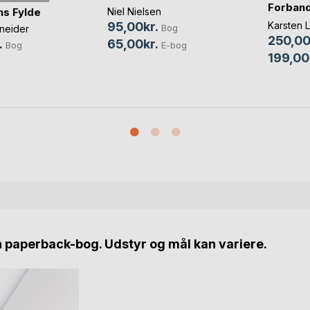
Forban
Niel Nielsen
s Fylde
Følelse
95,00kr.
Karsten 
Bog
neider
250,00
65,00kr.
.
E-bog
Bog
199,00
n paperback-bog. Udstyr og mål kan variere.