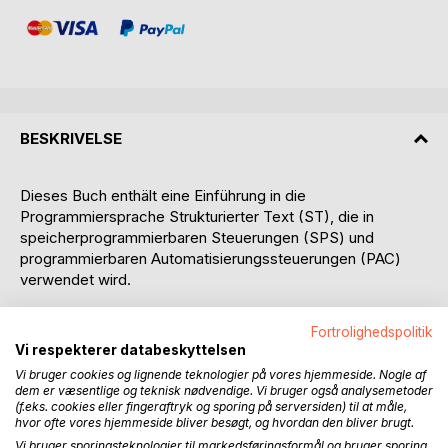
BESKRIVELSE
Dieses Buch enthält eine Einführung in die
Programmiersprache Strukturierter Text (ST), die in
speicherprogrammierbaren Steuerungen (SPS) und
programmierbaren Automatisierungssteuerungen (PAC)
verwendet wird.
Das Buch kann für alle SPS-Typen und SPS-Marken
Fortrolighedspolitik
gemäß der offenen internatio-nalen Norm IEC 61131 Teil 3:
Vi respekterer databeskyttelsen
Programmiersprachen verwendet werden.
Vi bruger cookies og lignende teknologier på vores hjemmeside. Nogle af
dem er væsentlige og teknisk nødvendige. Vi bruger også analysemetoder
In einer Siemens-SPS heißt die Programmiersprache
(f.eks. cookies eller fingeraftryk og sporing på serversiden) til at måle,
hvor ofte vores hjemmeside bliver besøgt, og hvordan den bliver brugt.
Structured Control Language (SCL). SCL kann geringfügig
Vi bruger sporingsteknologier til markedsføringsformål og bruger sporing
von der Programmierung in ST abweichen.