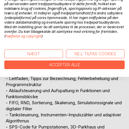
på serversiden samt tredjepartsudbydere til dette formål, hvilket kan
Das Buch beschreibt systematisch die grundlegende
indebære brug af cookies, fingeraftryk, sporingspixels og IP-adresser på
Programmierung, einschließ-lich Ratschlägen und
tværs af enheder. Vi indlejrer også tredjepartsindhold fra andre udbydere
praktischen Beispielen, die auf der umfassenden Erfahrung
(videoplatforme) på vores hjemmeside. Vi har ingen indflydelse på den
videre databehandling og eventuelle sporing hos tredjepartsudbyderen.
des Autors in industriellen Steuerungen basieren.
Med din indstilling giver du dit samtykke til de processer, der er beskrevet
ovenfor. Du kan tilbagekalde dit samtykke med virkning for fremtiden.
INHALT
(
Hæftelse og copyright
)
- Hintergrund, Vorteile und Anforderungen der ST-
Programmierung
NÆGT
NEJ, TILPAS COOKIES
- Syntax, Datentypen und grundlegende ST-
Programmierung
ACCEPTER ALLE
- CTU, TOF, TON, FALL, STRUKTUR, ENUM, ARRAY,
ZEICHENKETTE
- Leitfaden, Tipps zur Bezeichnung, Fehlerbehebung und
Programmstruktur
- Ablaufsteuerung und Aufspaltung in Funktionen und
Funktionsblöcke
- FIFO, RND, Sortierung, Skalierung, Simulationssignale und
digitaler Filter
- Tanksteuerung, Instrumenten-Impulszähler und adaptiver
Algorithmus
- SPS-Code für Pumpstationen, 3D-Parkhaus und