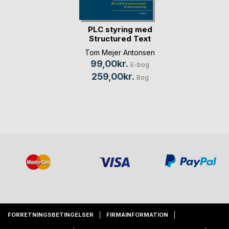
PLC styring med
Structured Text
(S(...)
Tom Mejer Antonsen
99,00kr.
E-bog
259,00kr.
Bog
FORRETNINGSBETINGELSER
FIRMAINFORMATION