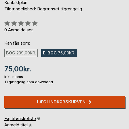
Kontaktplan
Tilgængelighed: Begrænset tilgængelig
Anmeldelse::
0%
0
Anmeldelser
Kan fås som:
BOG
239,00KR.
E-BOG
75,00KR.
75,00kr.
inkl. moms
Tilgængelig som download
LÆG I INDKØBSKURVEN
Føj til ønskeliste
Anmeld titel