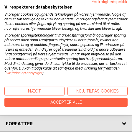
Fortrolighedspolitik
Vi respekterer databeskyttelsen
Vi bruger cookies og lignende teknologier på vores hjemmeside. Nogle af
dem er væsentlige og teknisk nødvendige. Vi bruger også analysemetoder
(f.eks. cookies eller fingeraftryk og sporing på serversiden) til at måle,
BESKRIVELSE
hvor ofte vores hjemmeside bliver besøgt, og hvordan den bliver brugt.
Vi bruger sporingsteknologier til markedsføringsformål og bruger sporing
på serversiden samt tredjepartsudbydere til dette formål, hvilket kan
Bogen er til dig, der interesserer dig for personlig udvikling,
indebære brug af cookies, fingeraftryk, sporingspixels og IP-adresser på
tværs af enheder. Vi indlejrer også tredjepartsindhold fra andre udbydere
i hverdagstempo og mundrette bidder.
(videoplatforme) på vores hjemmeside. Vi har ingen indflydelse på den
videre databehandling og eventuelle sporing hos tredjepartsudbyderen.
Du får 200 powerfulde, (k)ærlige spørgsmål, som du kan
Med din indstilling giver du dit samtykke til de processer, der er beskrevet
ovenfor. Du kan tilbagekalde dit samtykke med virkning for fremtiden.
bruge til refleksion og selvcoaching i din travle hverdag,
(
Hæftelse og copyright
)
midt mellem frikadeller, vasketøj, børn og karriere.
Spørgsmålene er inddelt i 6 kategorier efter én af
NÆGT
NEJ, TILPAS COOKIES
coachingens basis værktøjer, nemlig Livshjulet.
ACCEPTER ALLE
Forord af Sofia Manning.
FORFATTER