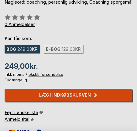
Nøgleord: coaching, personlig udvikling, Coaching spørgsmål
Anmeldelse::
0%
0
Anmeldelser
Kan fås som:
BOG
249,00KR.
E-BOG
129,00KR.
249,00kr.
inkl. moms /
ekskl. forsendelse
Tilgængelig
LÆG I INDKØBSKURVEN
Føj til ønskeliste
Anmeld titel