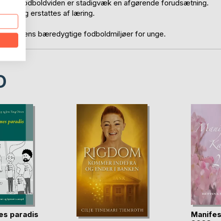
an på. Fodboldviden er stadigvæk en afgørende forudsætning.
træning erstattes af læring.
 fremtidens bæredygtige fodboldmiljøer for unge.
D
es paradis
Manifes