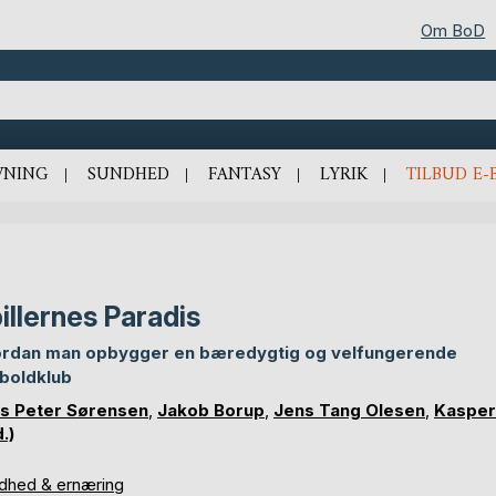
Om BoD
VNING
SUNDHED
FANTASY
LYRIK
TILBUD E-
illernes Paradis
rdan man opbygger en bæredygtig og velfungerende
boldklub
s Peter Sørensen
,
Jakob Borup
,
Jens Tang Olesen
,
Kasper
.)
dhed & ernæring