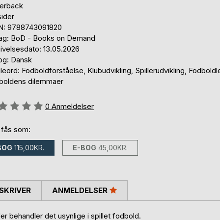
erback
sider
N: 9788743091820
lag: BoD - Books on Demand
ivelsesdato: 13.05.2026
og: Dansk
eord: Fodboldforståelse, Klubudvikling, Spillerudvikling, Fodboldl
boldens dilemmaer
eldelse::
0
Anmeldelser
 fås som:
BOG
115,00KR.
E-BOG
45,00KR.
SKRIVER
ANMELDELSER
der behandler det usynlige i spillet fodbold.