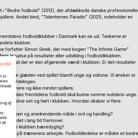
gt i "Bedre fodbold" (2012), der afdækkede danske professionelle
pillere. Andet bind, "Talenternes Paradis" (2021), indeholder en
 fremtidens fodboldklubber i Danmark kan se ud. Tankerne er
landets klubber.
ke forfatter Simon Sinek, der med bogen "The Infinite Game"
em at satse på resultater eller udvikling i fodboldklubben.
skel, hvad der er den afgørende værdi i klubben. Er det resultater
politik
ten og øge glæden ved spillet blandt unge og voksne. Vi ønsker at
m er
okies
ungdomsafdelingen.
mmeside
e, trænere og ikke mindst spillere.
øfte, hvorledes fremtidens fodbold skal kunne rumme nutidens unge.
m at blive set og hørt i klubben. Hvordan skaber vi flere
brug af
ere?
es
n mere åben og anerkendende måde i ord og handling?
elle
l være det i lang tid fremover.
l de
an bliver klubben bæredygtig?
ndflydelse på trænerens arbejde. Fodboldledelse er måske et bedr