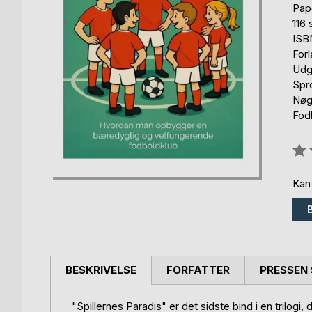
Pap
116 
ISB
For
Udg
Spr
Nøgl
Fod
Anm
0%
Kan
BESKRIVELSE
FORFATTER
PRESSEN 
"Spillernes Paradis" er det sidste bind i en trilogi, 