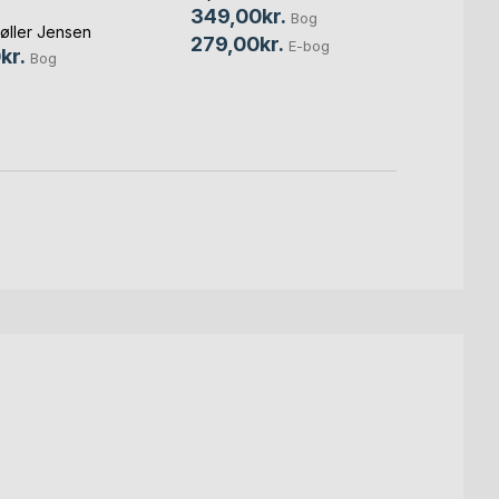
Lise V
349,00kr.
Bog
øller Jensen
229,
279,00kr.
E-bog
kr.
Bog