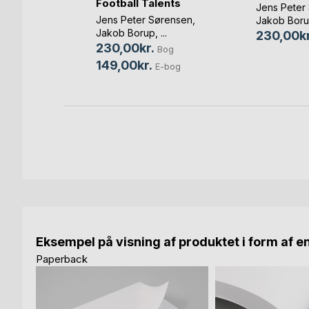
ons
Football Talents
Jens Peter
Jens Peter Sørensen
,
Jakob Bor
Jakob Borup
, ...
230,00kr
og
230,00kr.
Bog
bog
149,00kr.
E-bog
Eksempel på visning af produktet i form af e
Paperback