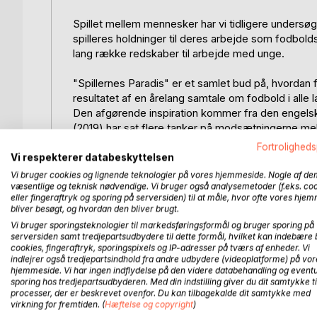
Spillet mellem mennesker har vi tidligere undersø
spilleres holdninger til deres arbejde som fodbolds
lang række redskaber til arbejde med unge.
"Spillernes Paradis" er et samlet bud på, hvordan
resultatet af en årelang samtale om fodbold i alle 
Den afgørende inspiration kommer fra den engels
(2019) har sat flere tanker på modsætningerne mell
Fodbold er ikke sort-hvid, men det gør en stor for
Fortroligheds
eller udvikling?
Vi respekterer databeskyttelsen
Ambitionen er at finde veje til at forbedre kvalite
Vi bruger cookies og lignende teknologier på vores hjemmeside. Nogle af de
væsentlige og teknisk nødvendige. Vi bruger også analysemetoder (f.eks. co
udfordre den praksis, der er i klubben, særligt i 
eller fingeraftryk og sporing på serversiden) til at måle, hvor ofte vores hje
Forandringer kræver stærke relationer mellem leder
bliver besøgt, og hvordan den bliver brugt.
Spillerne er sat i centrum. Tiden er inde til at dr
Vi bruger sporingsteknologier til markedsføringsformål og bruger sporing på
Unge fodboldspillere har et grundlæggende ønske o
serversiden samt tredjepartsudbydere til dette formål, hvilket kan indebære 
nysgerrige, engagerede og ikke mindst glade spill
cookies, fingeraftryk, sporingspixels og IP-adresser på tværs af enheder. Vi
indlejrer også tredjepartsindhold fra andre udbydere (videoplatforme) på vor
Hvad indebærer det, at klubben vil optræde på e
hjemmeside. Vi har ingen indflydelse på den videre databehandling og eventu
Bæredygtighed er et centralt begreb i nutiden og vi
sporing hos tredjepartsudbyderen. Med din indstilling giver du dit samtykke ti
Men hvad er en bæredygtig fodboldklub, og hvord
processer, der er beskrevet ovenfor. Du kan tilbagekalde dit samtykke med
virkning for fremtiden. (
Hæftelse og copyright
)
Sidst, men ikke mindst, har udviklingstilgangen i