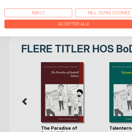
udtryk for den fremtidige måde at gribe opgaven 
Men måden at anvende den på er anderledes, hvis 
NÆGT
NEJ, TILPAS COOKIES
Vi åbner for en dialog om muligheder for at skabe
ACCEPTER ALLE
FLERE TITLER HOS
Bo
The Paradise of
Talentern