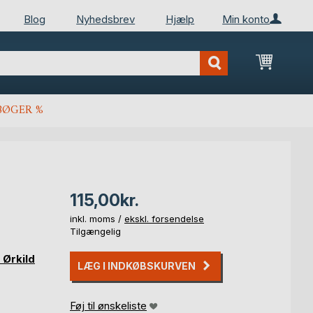
Blog
Nyhedsbrev
Hjælp
Min konto
Min ind
BØGER %
115,00kr.
inkl. moms /
ekskl. forsendelse
Tilgængelig
 Ørkild
LÆG I INDKØBSKURVEN
Føj til ønskeliste