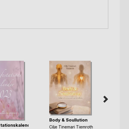
Body & Soullution
tationskalender
Dig fø
Cilje Tinemari Tiemroth