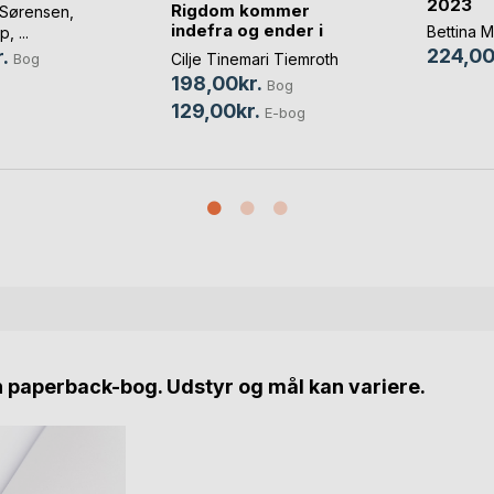
2023
Rigdom kommer
 Sørensen
,
indefra og ender i
Bettina M
up
, ...
banken
224,00
.
Bog
Cilje Tinemari Tiemroth
198,00kr.
Bog
129,00kr.
E-bog
n paperback-bog. Udstyr og mål kan variere.