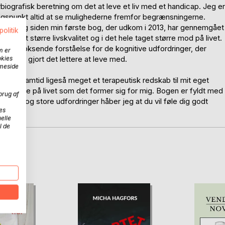
vbiografisk beretning om det at leve et liv med et handicap. Jeg er
spunkt altid at se mulighederne fremfor begrænsningerne.
id, da jeg siden min første bog, der udkom i 2013, har gennemgået
politik
t langt større livskvalitet og i det hele taget større mod på livet.
, er en voksende forståelse for de kognitive udfordringer, der
m er
mig har gjort det lettere at leve med.
okies
mmeside
en er samtid ligeså meget et terapeutisk redskab til mit eget
ve klogere på livet som det former sig for mig. Bogen er fyldt med
brug af
gang og store udfordringer håber jeg at du vil føle dig godt
es
elle
l de
D