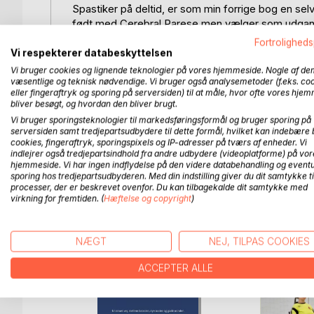
Spastiker på deltid, er som min forrige bog en sel
født med Cerebral Parese men vælger som udgang
Jeg har valgt at navngive bogen Spastiker på delt
Fortroligheds
to livsforandrende operative indgreb, der har betyde
Vi respekterer databeskyttelsen
En stor del af min personlige udvikling siden sidst
Vi bruger cookies og lignende teknologier på vores hjemmeside. Nogle af de
følger med diagnosen Cerebral Parese, hvilket for 
væsentlige og teknisk nødvendige. Vi bruger også analysemetoder (f.eks. co
eller fingeraftryk og sporing på serversiden) til at måle, hvor ofte vores hje
bliver besøgt, og hvordan den bliver brugt.
Bogen er ment som inspiration og hjælp til andre m
Vi bruger sporingsteknologier til markedsføringsformål og bruger sporing på
brug, hvor jeg hele tiden forsøger at forstå og bli
serversiden samt tredjepartsudbydere til dette formål, hvilket kan indebære 
personlige oplevelser og overvejelser og trods mod
cookies, fingeraftryk, sporingspixels og IP-adresser på tværs af enheder. Vi
indlejrer også tredjepartsindhold fra andre udbydere (videoplatforme) på vor
underholdt undervejs.
hjemmeside. Vi har ingen indflydelse på den videre databehandling og eventu
sporing hos tredjepartsudbyderen. Med din indstilling giver du dit samtykke ti
processer, der er beskrevet ovenfor. Du kan tilbagekalde dit samtykke med
virkning for fremtiden. (
Hæftelse og copyright
)
FLERE TITLER HOS
Bo
NÆGT
NEJ, TILPAS COOKIES
ACCEPTER ALLE