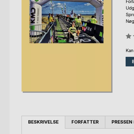
For
Udg
Spr
Nøgl
Anm
0%
Kan
BESKRIVELSE
FORFATTER
PRESSEN 