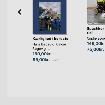
Spastiker 
tid!
r
Kærlighed i kørestol
Cindie Bøg
149,00kr
stensen
Hans Bøgevig
,
Cindie
Bøgevig
, ...
75,00kr.
Bog
160,00kr.
Bog
bog
89,00kr.
E-bog