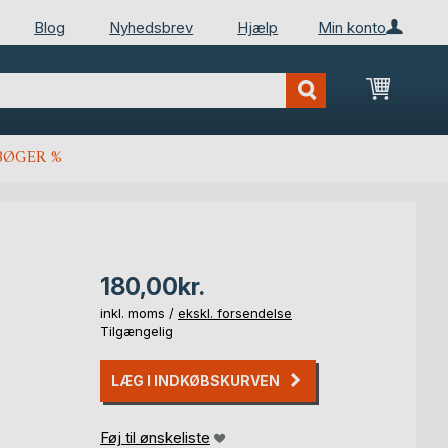
Blog
Nyhedsbrev
Hjælp
Min konto
Min ind
BØGER %
180,00kr.
inkl. moms /
ekskl. forsendelse
Tilgængelig
LÆG I INDKØBSKURVEN
Føj til ønskeliste