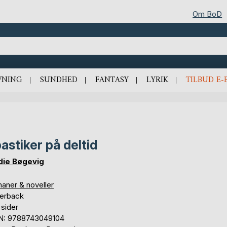
Om BoD
VNING
SUNDHED
FANTASY
LYRIK
TILBUD E-
astiker på deltid
die Bøgevig
aner & noveller
erback
 sider
N: 9788743049104