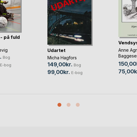
- på fuld
Vendsys
Udartet
Anne Ag
evig
Baggese
.
Bog
Micha Hagfors
Lundsgaa
150,00
149,00kr.
E-bog
Bog
75,00k
99,00kr.
E-bog