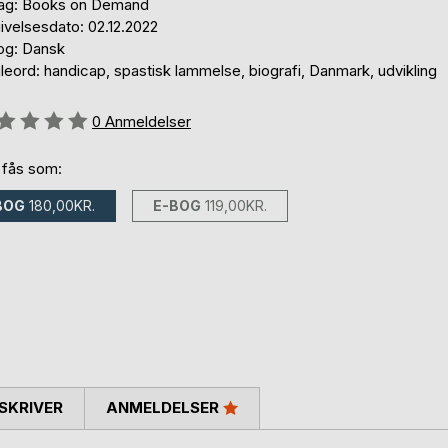
lag: Books on Demand
ivelsesdato: 02.12.2022
og: Dansk
eord: handicap, spastisk lammelse, biografi, Danmark, udvikling
eldelse::
0
Anmeldelser
 fås som:
BOG
180,00KR.
E-BOG
119,00KR.
SKRIVER
ANMELDELSER