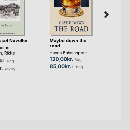
sel Noveller
Maybe down the
Power
road
nethe
Megan 
Hanna Bahmanpour
n
,
Rikke
119,9
rd Brøndt
, ...
130,00kr.
Bog
kr.
45,0
Bog
85,00kr.
E-bog
r.
E-bog