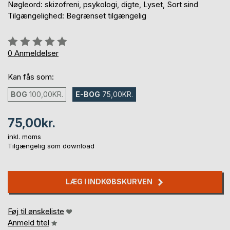
Nøgleord: skizofreni, psykologi, digte, Lyset, Sort sind
Tilgængelighed: Begrænset tilgængelig
Anmeldelse::
0%
0
Anmeldelser
Kan fås som:
BOG
100,00KR.
E-BOG
75,00KR.
75,00kr.
inkl. moms
Tilgængelig som download
LÆG I INDKØBSKURVEN
Føj til ønskeliste
Anmeld titel