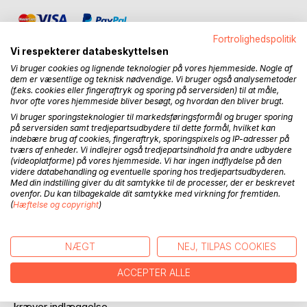
Fortrolighedspolitik
Vi respekterer databeskyttelsen
Vi bruger cookies og lignende teknologier på vores hjemmeside. Nogle af
dem er væsentlige og teknisk nødvendige. Vi bruger også analysemetoder
(f.eks. cookies eller fingeraftryk og sporing på serversiden) til at måle,
BESKRIVELSE
hvor ofte vores hjemmeside bliver besøgt, og hvordan den bliver brugt.
Vi bruger sporingsteknologier til markedsføringsformål og bruger sporing
på serversiden samt tredjepartsudbydere til dette formål, hvilket kan
Jeg er 34 år og er ordblind, men jeg lader mig ikke hæmme
indebære brug af cookies, fingeraftryk, sporingspixels og IP-adresser på
af dette.
tværs af enheder. Vi indlejrer også tredjepartsindhold fra andre udbydere
(videoplatforme) på vores hjemmeside. Vi har ingen indflydelse på den
videre databehandling og eventuelle sporing hos tredjepartsudbyderen.
De sidste 6 år har jeg haft diagnosen paranoid skizofreni og
Med din indstilling giver du dit samtykke til de processer, der er beskrevet
angst. Jeg har en del udfordringer i hverdagen, bl.a. hører
ovenfor. Du kan tilbagekalde dit samtykke med virkning for fremtiden.
(
Hæftelse og copyright
)
jeg dagligt flere stemmer, som er lidt ligesom
sportskommentator, de vil kommenter på alt og særligt i
negative vendinger.
NÆGT
NEJ, TILPAS COOKIES
Jeg ser ofte skygger, som jeg er overbevist om kommer
for at tage mig og vil mig det ondt. Og så har jeg tit, at en
ACCEPTER ALLE
tornado af ord og handlinger der farer rundt i det lille hoved.
Det er af og til så svært, at rumme og så angstfyldt at det
kræver indlæggelse.