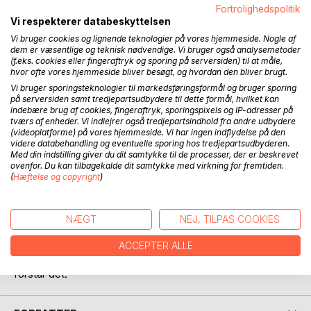
BESKRIVELSE
Fortrolighedspolitik
Vi respekterer databeskyttelsen
Vi bruger cookies og lignende teknologier på vores hjemmeside. Nogle af
Min trilogi til og om Bodil består af bøgerne MIN Bodil, den
dem er væsentlige og teknisk nødvendige. Vi bruger også analysemetoder
anden tid og Vi var Vi engang.
(f.eks. cookies eller fingeraftryk og sporing på serversiden) til at måle,
Bøgerne er i større eller mindre grad sammensat af strofer,
hvor ofte vores hjemmeside bliver besøgt, og hvordan den bliver brugt.
prosa og billeder i en skøn sammenblanding.
Vi bruger sporingsteknologier til markedsføringsformål og bruger sporing
Formentlig afspejler de det kaos, jeg følte på det tidspunkt,
på serversiden samt tredjepartsudbydere til dette formål, hvilket kan
indebære brug af cookies, fingeraftryk, sporingspixels og IP-adresser på
de hver især er skrevet.
tværs af enheder. Vi indlejrer også tredjepartsindhold fra andre udbydere
(videoplatforme) på vores hjemmeside. Vi har ingen indflydelse på den
Ideen med denne bog er at trække stroferne ud af de 3
videre databehandling og eventuelle sporing hos tredjepartsudbyderen.
Med din indstilling giver du dit samtykke til de processer, der er beskrevet
bøger i den rækkefølge, de er skrevet og prøve at give
ovenfor. Du kan tilbagekalde dit samtykke med virkning for fremtiden.
dem eget liv.
(
Hæftelse og copyright
)
Jeg prøver at lave små monumenter for hende med alle
mine bøger.
NÆGT
NEJ, TILPAS COOKIES
Det er der nok ikke andre end mig, der helt forstår formålet
med.
ACCEPTER ALLE
Men det gør heller ikke noget, så længe jeg føler, at hun
forstår det!