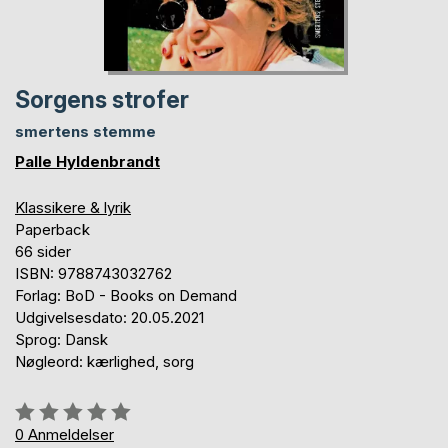
Sorgens strofer
smertens stemme
Palle Hyldenbrandt
Klassikere & lyrik
Paperback
66 sider
ISBN: 9788743032762
Forlag: BoD - Books on Demand
Udgivelsesdato: 20.05.2021
Sprog: Dansk
Nøgleord: kærlighed, sorg
Anmeldelse::
0%
0
Anmeldelser