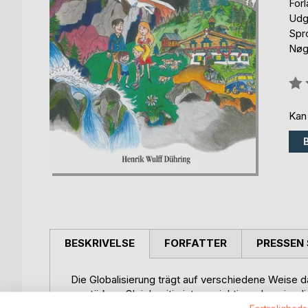
For
Udg
Spr
Nøg
Anm
0%
Kan
BESKRIVELSE
FORFATTER
PRESSEN 
Die Globalisierung trägt auf verschiedene Weise
zu stärken. Gleichzeitig ist es wichtiger denn je, d