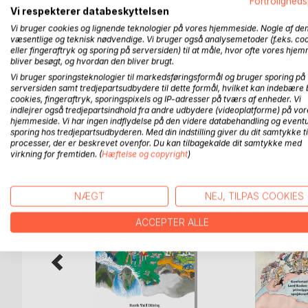
beizubehalten. Das ist einer der Gründe dafür, das
Fortroligheds
Vi respekterer databeskyttelsen
"Sophia & Alexander" ist mein erstes Kinderbuch a
Vi bruger cookies og lignende teknologier på vores hjemmeside. Nogle af de
væsentlige og teknisk nødvendige. Vi bruger også analysemetoder (f.eks. co
Einblick in das Leben der beiden im Titel genannt
eller fingeraftryk og sporing på serversiden) til at måle, hvor ofte vores hje
Zentral-Europa statt und ist, wie erwähnt, einfac
bliver besøgt, og hvordan den bliver brugt.
Übertreibung fördert das Verständnis!
Vi bruger sporingsteknologier til markedsføringsformål og bruger sporing på
serversiden samt tredjepartsudbydere til dette formål, hvilket kan indebære 
cookies, fingeraftryk, sporingspixels og IP-adresser på tværs af enheder. Vi
indlejrer også tredjepartsindhold fra andre udbydere (videoplatforme) på vor
hjemmeside. Vi har ingen indflydelse på den videre databehandling og eventu
FLERE TITLER HOS
Bo
sporing hos tredjepartsudbyderen. Med din indstilling giver du dit samtykke ti
processer, der er beskrevet ovenfor. Du kan tilbagekalde dit samtykke med
virkning for fremtiden. (
Hæftelse og copyright
)
NÆGT
NEJ, TILPAS COOKIES
ACCEPTER ALLE