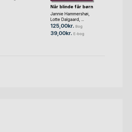
Når blinde får børn
Bevid
foræl
Jannie Hammershøi
,
Berit 
Lotte Dalgaard
, ...
250,
125,00kr.
Bog
139,
39,00kr.
E-bog