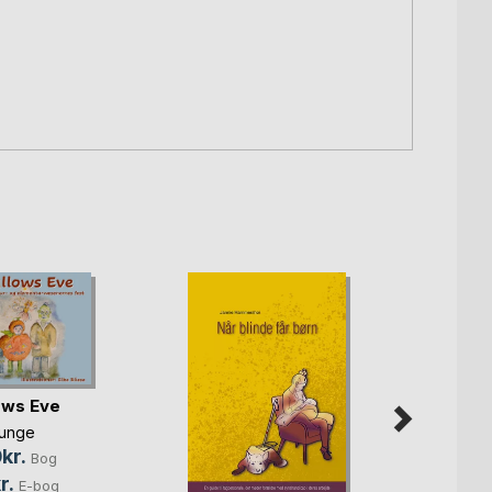
lows Eve
Runge
kr.
Bog
r.
E-bog