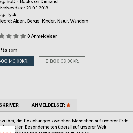
lag: BoD - Books on Demand
ivelsesdato: 20.03.2018
og: Tysk
leord: Alpen, Berge, Kinder, Natur, Wandern
eldelse::
0
Anmeldelser
 fås som:
BOG
149,00KR.
E-BOG
99,00KR.
SKRIVER
ANMELDELSER
 dazu bei, die Beziehungen zwischen Menschen auf unserer Erde
ie kulturellen Besonderheiten überall auf unserer Welt