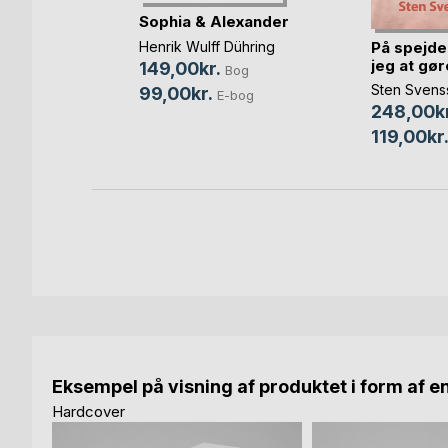
n hektisk
Sophia & Alexander
Henrik Wulff Dühring
På spejde
f
jeg at gøre
149,00kr.
Bog
Sten Svens
99,00kr.
E-bog
Bog
248,00kr
bog
119,00kr
Eksempel på visning af produktet i form af e
Hardcover