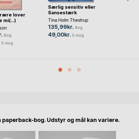
Særlig sensitiv eller
Sansestærk
rære lover
 mi(...)
Tina Holm Thestrup
135,99kr.
Bog
son
49,00kr.
.
E-bog
Bog
.
E-bog
n paperback-bog. Udstyr og mål kan variere.