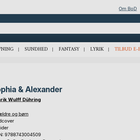
Om BoD
VNING
SUNDHED
FANTASY
LYRIK
TILBUD E-
phia & Alexander
rik Wulff Dühring
ældre og børn
dcover
ider
N: 9788743004509