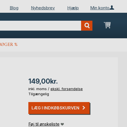
Blog
Nyhedsbrev
Hjælp
Min konto
Min ind
BØGER %
149,00kr.
inkl. moms /
ekskl. forsendelse
Tilgængelig
LÆG I INDKØBSKURVEN
Føj til ønskeliste