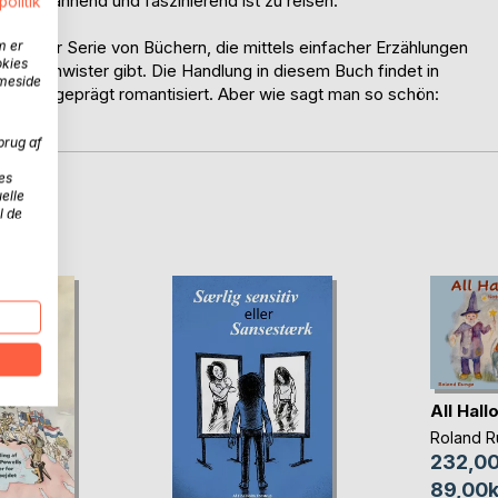
s es spannend und faszinierend ist zu reisen.
politik
us einer Serie von Büchern, die mittels einfacher Erzählungen
m er
okies
en Geschwister gibt. Die Handlung in diesem Buch findet in
mmeside
h und ausgeprägt romantisiert. Aber wie sagt man so schön:
brug af
es
elle
D
l de
All Hal
Roland 
232,00
89,00k