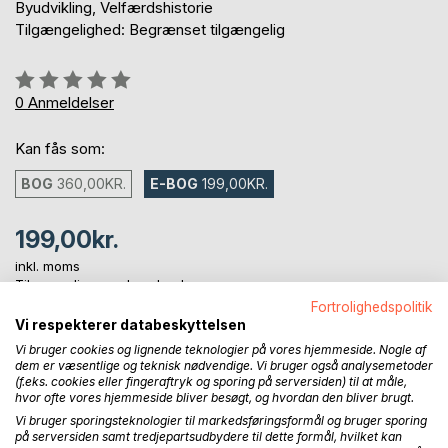
Byudvikling, Velfærdshistorie
Tilgængelighed: Begrænset tilgængelig
Anmeldelse::
0%
0
Anmeldelser
Kan fås som:
BOG
360,00KR.
E-BOG
199,00KR.
199,00kr.
inkl. moms
Tilgængelig som download
Fortrolighedspolitik
Vi respekterer databeskyttelsen
Vi bruger cookies og lignende teknologier på vores hjemmeside. Nogle af
LÆG I INDKØBSKURVEN
dem er væsentlige og teknisk nødvendige. Vi bruger også analysemetoder
(f.eks. cookies eller fingeraftryk og sporing på serversiden) til at måle,
hvor ofte vores hjemmeside bliver besøgt, og hvordan den bliver brugt.
Føj til ønskeliste
Vi bruger sporingsteknologier til markedsføringsformål og bruger sporing
Anmeld titel
på serversiden samt tredjepartsudbydere til dette formål, hvilket kan