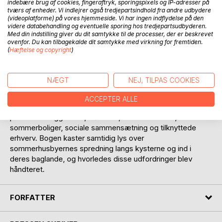
indebære brug af cookies, fingeraftryk, sporingspixels og IP-adresser på
tværs af enheder. Vi indlejrer også tredjepartsindhold fra andre udbydere
(videoplatforme) på vores hjemmeside. Vi har ingen indflydelse på den
videre databehandling og eventuelle sporing hos tredjepartsudbyderen.
Med din indstilling giver du dit samtykke til de processer, der er beskrevet
ovenfor. Du kan tilbagekalde dit samtykke med virkning for fremtiden.
(
Hæftelse og copyright
)
BESKRIVELSE
NÆGT
NEJ, TILPAS COOKIES
Denne bog sætter fokus på sommerhusbyernes udvikling i
ACCEPTER ALLE
det 20. århundredes hovedstadsmetropol og kommer ind
på deres beliggenhed, størrelse, urbane karakter,
sommerboliger, sociale sammensætning og tilknyttede
erhverv. Bogen kaster samtidig lys over
sommerhusbyernes spredning langs kysterne og ind i
deres baglande, og hvorledes disse udfordringer blev
håndteret.
FORFATTER