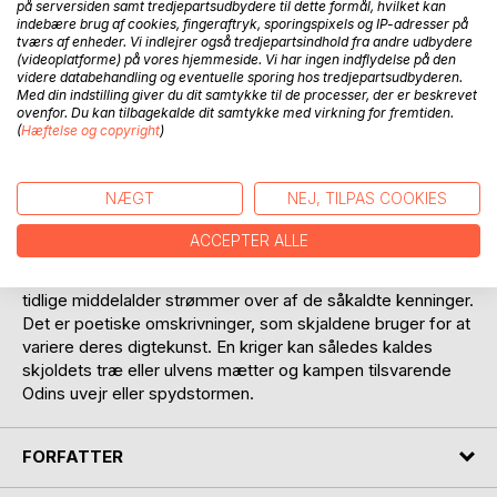
på serversiden samt tredjepartsudbydere til dette formål, hvilket kan
indebære brug af cookies, fingeraftryk, sporingspixels og IP-adresser på
tværs af enheder. Vi indlejrer også tredjepartsindhold fra andre udbydere
(videoplatforme) på vores hjemmeside. Vi har ingen indflydelse på den
videre databehandling og eventuelle sporing hos tredjepartsudbyderen.
BESKRIVELSE
Med din indstilling giver du dit samtykke til de processer, der er beskrevet
ovenfor. Du kan tilbagekalde dit samtykke med virkning for fremtiden.
(
Hæftelse og copyright
)
Hvorfor kaldes guld for Fafners leje, Frodes mel og Frejas
tårer ...? Hvad betyder Østres byrde, månens vej og
NÆGT
NEJ, TILPAS COOKIES
vindens hus ...? Hvem er Vidres arving, Jordens søn og
Hrungners bane ...?
ACCEPTER ALLE
De gamle nordiske skjaldekvad fra vikingetiden og den
tidlige middelalder strømmer over af de såkaldte kenninger.
Det er poetiske omskrivninger, som skjaldene bruger for at
variere deres digtekunst. En kriger kan således kaldes
skjoldets træ eller ulvens mætter og kampen tilsvarende
Odins uvejr eller spydstormen.
FORFATTER