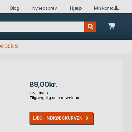
Blog
Nyhedsbrev
Hjælp
Min konto
Min ind
BØGER %
89,00kr.
inkl. moms
Tilgængelig som download
LÆG I INDKØBSKURVEN