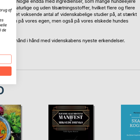
og ligetil. Nogle endda med ingredienser, som mange hundeejere
 helt naturlige og uden tilsætningsstoffer, hvilket flere og flere
brug af
 tyder et voksende antal af videnskabelige studier på, at stærkt
es
- ikke kun på vores egen, men også på vores elskede hundes
elle
l de
r derfor hånd i hånd med videnskabens nyeste erkendelser.
D