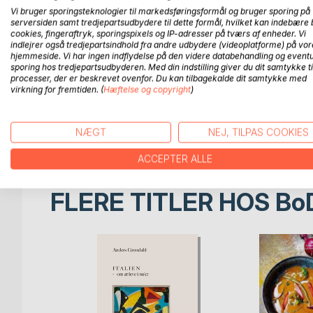
De fleste af Stines opskrifter er nemme, hurtige 
Vi bruger sporingsteknologier til markedsføringsformål og bruger sporing på
allerede har i køkkenet. Alle snacks og godbidder er
serversiden samt tredjepartsudbydere til dette formål, hvilket kan indebære 
hundeejere er begyndt at sætte pris på. Derudover
cookies, fingeraftryk, sporingspixels og IP-adresser på tværs af enheder. Vi
indlejrer også tredjepartsindhold fra andre udbydere (videoplatforme) på vor
forarbejdet mad og foder har en skadelig effekt 
hjemmeside. Vi har ingen indflydelse på den videre databehandling og eventu
sundhed.
sporing hos tredjepartsudbyderen. Med din indstilling giver du dit samtykke ti
processer, der er beskrevet ovenfor. Du kan tilbagekalde dit samtykke med
virkning for fremtiden. (
Hæftelse og copyright
)
Stines godbidder er minimalt forarbejdede, og gå
- Ann-Kristin Meyer
NÆGT
NEJ, TILPAS COOKIES
HundefoderNørden
ACCEPTER ALLE
FLERE TITLER HOS
Bo