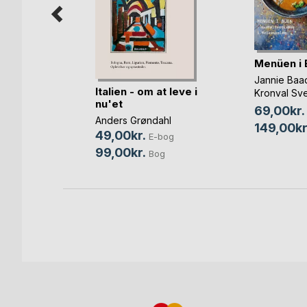
r voksne
Menüen i 
ersen
Jannie Baa
Italien - om at leve i
Kronval Sv
bog
nu'et
Morten Syl
69,00kr.
Bog
Anders Grøndahl
149,00kr
49,00kr.
E-bog
99,00kr.
Bog