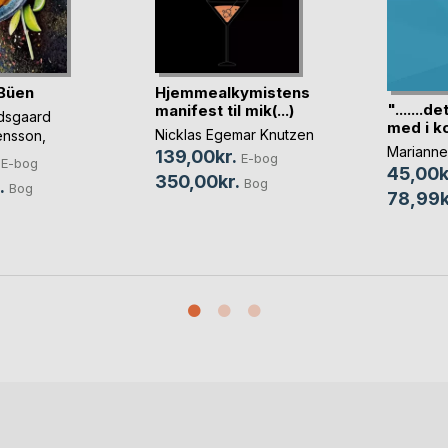
Büen
Hjemmealkymistens
".......d
manifest til mik(...)
dsgaard
med i ko
Nicklas Egemar Knutzen
ensson
,
Marianne
vest-Noer
, ...
139,00kr.
E-bog
E-bog
45,00k
350,00kr.
Bog
.
Bog
78,99k