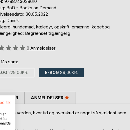
N: 9788743038610
lag: BoD - Books on Demand
ivelsesdato: 30.05.2022
og: Dansk
leord: hundemad, kæledyr, opskrift, ernæring, kogebog
gængelighed: Begrænset tilgængelig
eldelse::
0
Anmeldelser
 fås som:
BOG
229,00KR.
E-BOG
89,00KR.
SKRIVER
ANMELDELSER
politik
ing i en verden, hvor tid og overskud er noget så sjældent som
m er
okies
mmeside