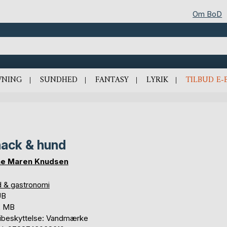
Om BoD
VNING
SUNDHED
FANTASY
LYRIK
TILBUD E-
ack & hund
ne Maren Knudsen
 & gastronomi
UB
2 MB
ibeskyttelse: Vandmærke