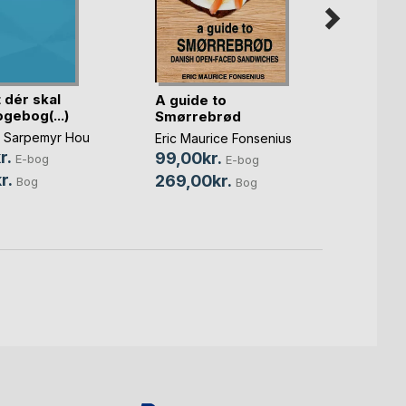
Perma
et dér skal
A guide to
Loss 
gebog(...)
Smørrebrød
Michae
 Sarpemyr Hou
Eric Maurice Fonsenius
159,0
r.
99,00kr.
E-bog
E-bog
199,
r.
269,00kr.
Bog
Bog