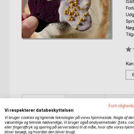
ISB
For
Udg
Spr
Nøg
Til
Anm
0%
Kan
BESKRIVELSE
FORFATTER
PRESSEN 
Fortroligheds
Vi respekterer databeskyttelsen
En snackbog til hunde? Giver det overhovedet men
Vi bruger cookies og lignende teknologier på vores hjemmeside. Nogle af de
en lottogevinst? Svaret er JA!
væsentlige og teknisk nødvendige. Vi bruger også analysemetoder (f.eks. co
eller fingeraftryk og sporing på serversiden) til at måle, hvor ofte vores hje
bliver besøgt, og hvordan den bliver brugt.