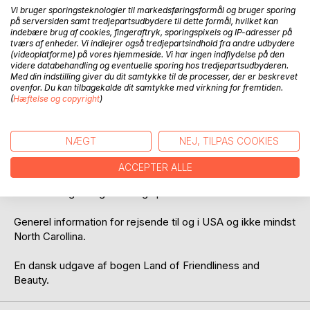
Vi bruger sporingsteknologier til markedsføringsformål og bruger sporing
på serversiden samt tredjepartsudbydere til dette formål, hvilket kan
indebære brug af cookies, fingeraftryk, sporingspixels og IP-adresser på
tværs af enheder. Vi indlejrer også tredjepartsindhold fra andre udbydere
(videoplatforme) på vores hjemmeside. Vi har ingen indflydelse på den
BESKRIVELSE
videre databehandling og eventuelle sporing hos tredjepartsudbyderen.
Med din indstilling giver du dit samtykke til de processer, der er beskrevet
ovenfor. Du kan tilbagekalde dit samtykke med virkning for fremtiden.
(
Hæftelse og copyright
)
En guide til det vestlige North Carolina med beskrivelse af
områdets historie, geografi, natur og indbyggere, foruden
oplysninger om rejse til og rundt i området.
NÆGT
NEJ, TILPAS COOKIES
Beskrivelse af 32 counties i området med statiske
ACCEPTER ALLE
informationer og oplysninger om attraktioner,
indkvarteringsmuligheder og spisesteder.
Generel information for rejsende til og i USA og ikke mindst
North Carollina.
En dansk udgave af bogen Land of Friendliness and
Beauty.