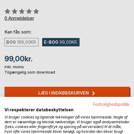
Anmeldelse::
0%
0
Anmeldelser
Kan fås som:
BOG
199,00KR.
E-BOG
99,00KR.
99,00kr.
inkl. moms
Tilgængelig som download
LÆG I INDKØBSKURVEN
Fortrolighedspolitik
Føj til ønskeliste
Vi respekterer databeskyttelsen
Anmeld titel
Vi bruger cookies og lignende teknologier på vores hjemmeside. Nogle af
dem er væsentlige og teknisk nødvendige. Vi bruger også analysemetoder
(f.eks. cookies eller fingeraftryk og sporing på serversiden) til at måle,
hvor ofte vores hjemmeside bliver besøgt, og hvordan den bliver brugt.