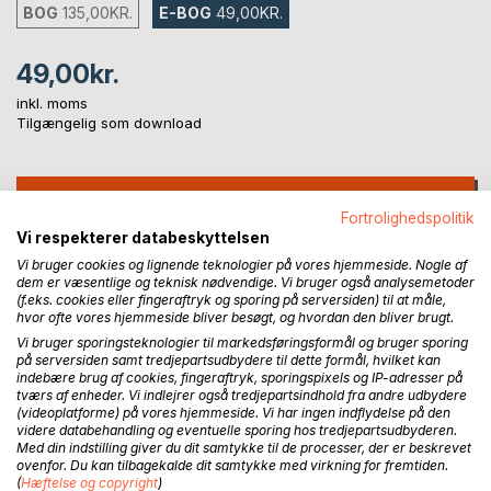
BOG
135,00KR.
E-BOG
49,00KR.
49,00kr.
inkl. moms
Tilgængelig som download
LÆG I INDKØBSKURVEN
Fortrolighedspolitik
Vi respekterer databeskyttelsen
Føj til ønskeliste
Vi bruger cookies og lignende teknologier på vores hjemmeside. Nogle af
dem er væsentlige og teknisk nødvendige. Vi bruger også analysemetoder
Anmeld titel
(f.eks. cookies eller fingeraftryk og sporing på serversiden) til at måle,
hvor ofte vores hjemmeside bliver besøgt, og hvordan den bliver brugt.
Vi bruger sporingsteknologier til markedsføringsformål og bruger sporing
på serversiden samt tredjepartsudbydere til dette formål, hvilket kan
indebære brug af cookies, fingeraftryk, sporingspixels og IP-adresser på
tværs af enheder. Vi indlejrer også tredjepartsindhold fra andre udbydere
(videoplatforme) på vores hjemmeside. Vi har ingen indflydelse på den
videre databehandling og eventuelle sporing hos tredjepartsudbyderen.
Med din indstilling giver du dit samtykke til de processer, der er beskrevet
BESKRIVELSE
ovenfor. Du kan tilbagekalde dit samtykke med virkning for fremtiden.
(
Hæftelse og copyright
)