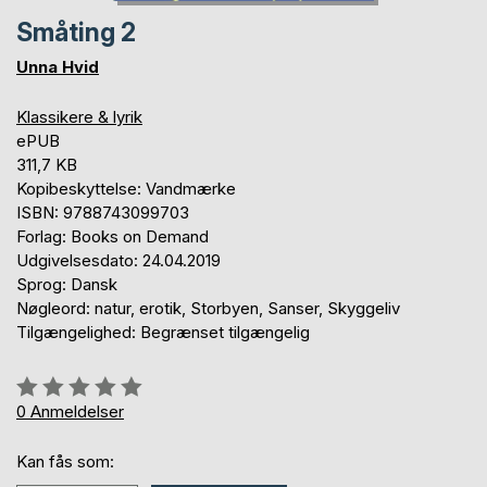
Småting 2
Unna Hvid
Klassikere & lyrik
ePUB
311,7 KB
Kopibeskyttelse: Vandmærke
ISBN: 9788743099703
Forlag: Books on Demand
Udgivelsesdato: 24.04.2019
Sprog: Dansk
Nøgleord: natur, erotik, Storbyen, Sanser, Skyggeliv
Tilgængelighed: Begrænset tilgængelig
Anmeldelse::
0%
0
Anmeldelser
Kan fås som: