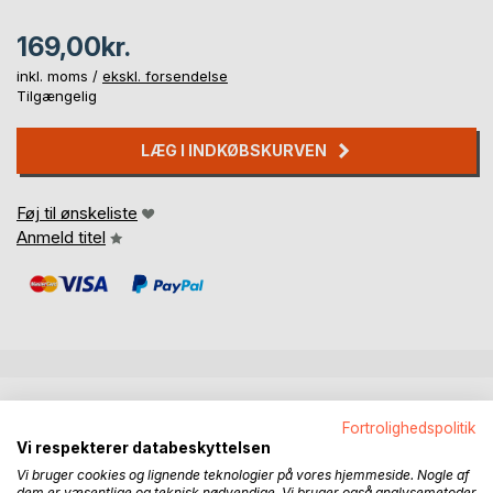
169,00kr.
inkl. moms /
ekskl. forsendelse
Tilgængelig
LÆG I INDKØBSKURVEN
Føj til ønskeliste
Anmeld titel
BESKRIVELSE
Fortrolighedspolitik
Vi respekterer databeskyttelsen
Bogen giver et aktuelt overblik over EU-politik af særlig
Vi bruger cookies og lignende teknologier på vores hjemmeside. Nogle af
betydning for små og mellemstore virksomheder. Den
dem er væsentlige og teknisk nødvendige. Vi bruger også analysemetoder