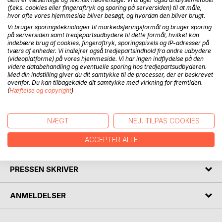
(f.eks. cookies eller fingeraftryk og sporing på serversiden) til at måle,
påpeger problemer, der bør løses, og anviser nogle midler
hvor ofte vores hjemmeside bliver besøgt, og hvordan den bliver brugt.
dertil, mens den på den anden side set også anerkender
Vi bruger sporingsteknologier til markedsføringsformål og bruger sporing
positive resultater af EUs lovgivning og politik på en række
på serversiden samt tredjepartsudbydere til dette formål, hvilket kan
områder. Bogen afspejler i vid udstrækning synspunkter,
indebære brug af cookies, fingeraftryk, sporingspixels og IP-adresser på
tværs af enheder. Vi indlejrer også tredjepartsindhold fra andre udbydere
der på EU-plan repræsenteres af UEAPME, den europ.
(videoplatforme) på vores hjemmeside. Vi har ingen indflydelse på den
organisation for håndværk og små og mellemstore
videre databehandling og eventuelle sporing hos tredjepartsudbyderen.
virksomheder samt af Håndværksrådet. Bogen, der er på
Med din indstilling giver du dit samtykke til de processer, der er beskrevet
engelsk, vil også være egnet til anvendelse på visse
ovenfor. Du kan tilbagekalde dit samtykke med virkning for fremtiden.
(
Hæftelse og copyright
)
danske skoler og læreanstalter samt blandt journalister,
politikere og erhvervsorganisationer. Bogen synes at være
den eneste på markedet om det pågældende emne.
NÆGT
NEJ, TILPAS COOKIES
ACCEPTER ALLE
FORFATTER
PRESSEN SKRIVER
ANMELDELSER