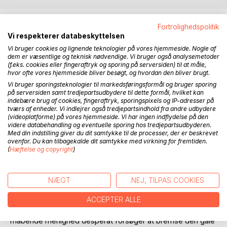
BESKRIVELSE
Fortrolighedspolitik
Vi respekterer databeskyttelsen
Vi bruger cookies og lignende teknologier på vores hjemmeside. Nogle af
Hovedpersonen i "Slægten" er den kvabsede baron,
dem er væsentlige og teknisk nødvendige. Vi bruger også analysemetoder
Helmuth, som efter sin fars død har overtaget en stærkt
(f.eks. cookies eller fingeraftryk og sporing på serversiden) til at måle,
amputeret ejendom. Fremprovokeret af hasardspil og
hvor ofte vores hjemmeside bliver besøgt, og hvordan den bliver brugt.
dumhed har familien gradvist formøblet deres formue. Ja,
Vi bruger sporingsteknologier til markedsføringsformål og bruger sporing
man har ligefrem rykket bygninger ned og solgt rub og stub
på serversiden samt tredjepartsudbydere til dette formål, hvilket kan
indebære brug af cookies, fingeraftryk, sporingspixels og IP-adresser på
(tømmer og sten) for at klare terminen.
tværs af enheder. Vi indlejrer også tredjepartsindhold fra andre udbydere
(videoplatforme) på vores hjemmeside. Vi har ingen indflydelse på den
Fortællingen tager fart, da Helmuth ved et lykketræf skal
videre databehandling og eventuelle sporing hos tredjepartsudbyderen.
Med din indstilling giver du dit samtykke til de processer, der er beskrevet
giftes med Alvilda Raskowitz, et vaskeægte overklasseløg
ovenfor. Du kan tilbagekalde dit samtykke med virkning for fremtiden.
fra København. Med hendes entré eskalerer den familiære
(
Hæftelse og copyright
)
... De dekadente anlæg findes ikke kun i familien
Hieronimus v. Leunbach. En anden markant personlighed er
den dameglade præst, Adolf Mascani, som stort set er far
NÆGT
NEJ, TILPAS COOKIES
til alle børn i sognet. Når de unge piger snupper en
svømmetur, lurer præsten fra klitterne. I en central scene
ACCEPTER ALLE
afsværger Mascani ligefrem selve Herren, mens den
måbende menighed desperat forsøger at bremse den gale