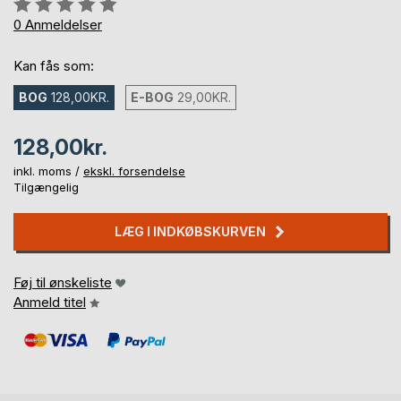
Anmeldelse::
0%
0
Anmeldelser
Kan fås som:
BOG
128,00KR.
E-BOG
29,00KR.
128,00kr.
inkl. moms /
ekskl. forsendelse
Tilgængelig
LÆG I INDKØBSKURVEN
Føj til ønskeliste
Anmeld titel