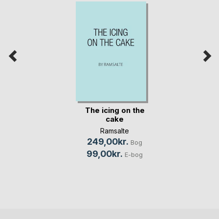
The icing on the
cake
Ramsalte
249,00kr.
Bog
99,00kr.
E-bog