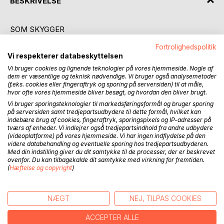
BESKRIVELSE
SOM SKYGGER
I LIVET
Fortrolighedspolitik
ER DE TANKER
Vi respekterer databeskyttelsen
VI TÆNKER
Vi bruger cookies og lignende teknologier på vores hjemmeside. Nogle af
SOM ET PUST
dem er væsentlige og teknisk nødvendige. Vi bruger også analysemetoder
I SIVET
(f.eks. cookies eller fingeraftryk og sporing på serversiden) til at måle,
OG HELT
hvor ofte vores hjemmeside bliver besøgt, og hvordan den bliver brugt.
UDEN LÆNKER
Vi bruger sporingsteknologier til markedsføringsformål og bruger sporing
på serversiden samt tredjepartsudbydere til dette formål, hvilket kan
indebære brug af cookies, fingeraftryk, sporingspixels og IP-adresser på
SOM DRØMME
tværs af enheder. Vi indlejrer også tredjepartsindhold fra andre udbydere
OG HÅB
(videoplatforme) på vores hjemmeside. Vi har ingen indflydelse på den
videre databehandling og eventuelle sporing hos tredjepartsudbyderen.
DER TÆNDES
Med din indstilling giver du dit samtykke til de processer, der er beskrevet
OG SLUKKES
ovenfor. Du kan tilbagekalde dit samtykke med virkning for fremtiden.
SOM HJERTER
(
Hæftelse og copyright
)
DER BRISTER
OG DØRE
DER LUKKES
NÆGT
NEJ, TILPAS COOKIES
ACCEPTER ALLE
Ord og billeder fra tankernes verden fanget i øjeblikket og