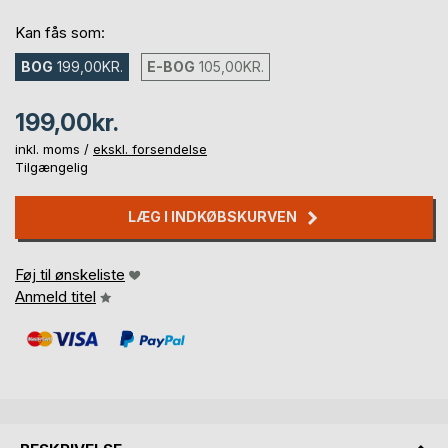
Kan fås som:
BOG
199,00KR.
E-BOG
105,00KR.
199,00kr.
inkl. moms /
ekskl. forsendelse
Tilgængelig
LÆG I INDKØBSKURVEN
Føj til ønskeliste
Anmeld titel