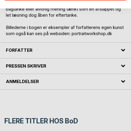
frosset på papiret krydret med en let humor uden særlig
bagtanke eller alvorlig mening tænkt som en afslappet og
let læsning dog åben for eftertanke.
Billederne i bogen er eksempler af forfatterens egen kunst
som også kan ses på websiden: portraitworkshop.dk
FORFATTER
PRESSEN SKRIVER
ANMELDELSER
FLERE TITLER HOS
BoD