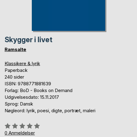
Skygger i livet
Ramsalte
Klassikere & lyrik
Paperback
240 sider
ISBN: 9788771881639
Forlag: BoD - Books on Demand
Udgivelsesdato: 15.11.2017
Sprog: Dansk
Nøgleord: lyrik, poesi, digte, portræt, maleri
Anmeldelse::
0%
0
Anmeldelser