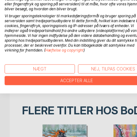
videre. Når den først er skrevet ned, kan den leve
eller fingeraftryk og sporing på serversiden) til at måle, hvor ofte vores hje
bliver besøgt, og hvordan den bliver brugt.
glæde af den og lære af den.
Vi bruger sporingsteknologier til markedsføringsformål og bruger sporing på
Forfatterens råd til dig er derfor: Skynd dig at kom
serversiden samt tredjepartsudbydere til dette formål, hvilket kan indebære 
ældre familiemedlem, hvis historie, du gerne vil beva
cookies, fingeraftryk, sporingspixels og IP-adresser på tværs af enheder. Vi
indlejrer også tredjepartsindhold fra andre udbydere (videoplatforme) på vor
hjemmeside. Vi har ingen indflydelse på den videre databehandling og eventu
I bogen får du praktiske handleanvisninger til, hvo
sporing hos tredjepartsudbyderen. Med din indstilling giver du dit samtykke ti
det er en stor opgave at komme i gang med. Du får 
processer, der er beskrevet ovenfor. Du kan tilbagekalde dit samtykke med
og en skriveproces i 9 trin, du kan følge.
virkning for fremtiden. (
Hæftelse og copyright
)
Du vil derudover få forslag til, hvordan du kan få h
det bliver et fælles projekt, hvis du har lyst til det.
NÆGT
NEJ, TILPAS COOKIES
Det er forfatterens håb, at du kan bruge denne bog t
ACCEPTER ALLE
gave som har lang rækkevidde ned gennem generat
FLERE TITLER HOS
Bo