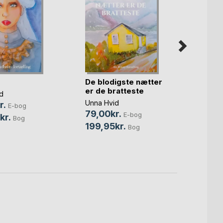
De blodigste nætter
er de bratteste
d
Glück
Unna Hvid
r.
E-bog
79,00kr.
Unna H
E-bog
kr.
Bog
55,0
199,95kr.
Bog
99,9