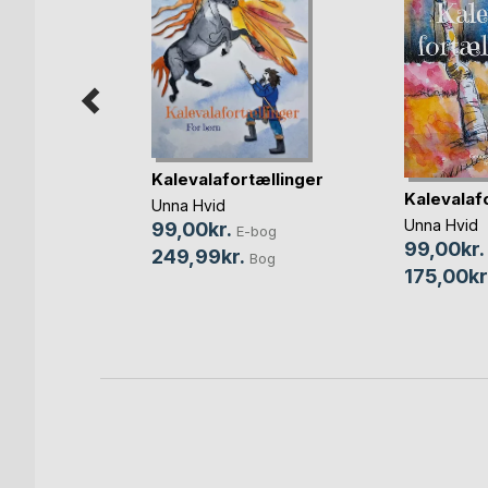
ræstens
Kalevalafortællinger
Kalevalaf
Unna Hvid
Unna Hvid
99,00kr.
E-bog
99,00kr.
bog
249,99kr.
Bog
175,00kr
Bog