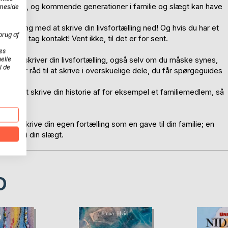
 for altid, og kommende generationer i familie og slægt kan have
mmeside
me i gang med at skrive din livsfortælling ned! Og hvis du har et
brug af
re, så tag kontakt! Vent ikke, til det er for sent.
es
elle
rdan du skriver din livsfortælling, også selv om du måske synes,
l de
derfor råd til at skrive i overskuelige dele, du får spørgeguides
jælp til at skrive din historie af for eksempel et familiemedlem, så
il at skrive din egen fortælling som en gave til din familie; en
ioner i din slægt.
D