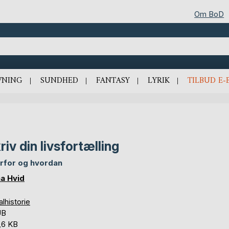
Om BoD
VNING
SUNDHED
FANTASY
LYRIK
TILBUD E-
riv din livsfortælling
rfor og hvordan
a Hvid
lhistorie
UB
,6 KB