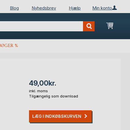
Blog
Nyhedsbrev
Hjælp
Min konto
Min ind
BØGER %
49,00kr.
inkl. moms
Tilgængelig som download
LÆG I INDKØBSKURVEN