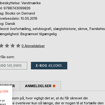
ibeskyttelse: Vandmærke
N: 9788743099826
lag: Books on Demand
ivelsesdato: 10.05.2019
og: Dansk
eord: livsfortælling, selvbiografi, slægtshistorie, skrive, Familiehis
gængelighed: Begrænset tilgængelig
eldelse::
0
Anmeldelser
 fås som:
BOG
149,99KR.
E-BOG
49,00KR.
SKRIVER
ANMELDELSER
politik
ig opmærksom på, hvor vigtigt det er, at du får skrevet din
m er
e historie overlever kun så længe, der er nogen til at fortælle den
okies