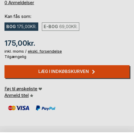
0%
0
Anmeldelser
Kan fås som:
BOG
175,00KR.
E-BOG
69,00KR.
175,00kr.
inkl. moms /
ekskl. forsendelse
Tilgængelig
LÆG I INDKØBSKURVEN
Føj til ønskeliste
Anmeld titel