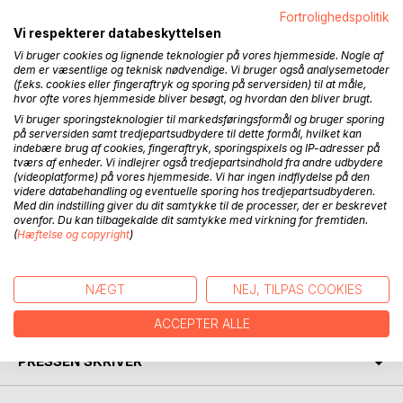
Fortrolighedspolitik
BESKRIVELSE
Vi respekterer databeskyttelsen
Vi bruger cookies og lignende teknologier på vores hjemmeside. Nogle af
dem er væsentlige og teknisk nødvendige. Vi bruger også analysemetoder
Søskendeparret Nicolaj og Josefine elsker at opholde sig i
(f.eks. cookies eller fingeraftryk og sporing på serversiden) til at måle,
naturen - ikke mindst at lege i skoven. De kender mange af
hvor ofte vores hjemmeside bliver besøgt, og hvordan den bliver brugt.
dyrene og fuglene - og så er de de eneste, der kender
Vi bruger sporingsteknologier til markedsføringsformål og bruger sporing
skovens hemmelighed.
på serversiden samt tredjepartsudbydere til dette formål, hvilket kan
indebære brug af cookies, fingeraftryk, sporingspixels og IP-adresser på
tværs af enheder. Vi indlejrer også tredjepartsindhold fra andre udbydere
Svar på naturspørgsmålene findes bagerst i bogen.
(videoplatforme) på vores hjemmeside. Vi har ingen indflydelse på den
videre databehandling og eventuelle sporing hos tredjepartsudbyderen.
I denne serie er der tidligere udkommet:
Med din indstilling giver du dit samtykke til de processer, der er beskrevet
ovenfor. Du kan tilbagekalde dit samtykke med virkning for fremtiden.
(
Hæftelse og copyright
)
Mosens hemmelighed
Søens hemmelighed
NÆGT
NEJ, TILPAS COOKIES
FORFATTER
ACCEPTER ALLE
PRESSEN SKRIVER