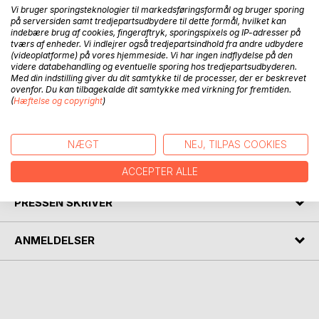
Vi bruger sporingsteknologier til markedsføringsformål og bruger sporing
på serversiden samt tredjepartsudbydere til dette formål, hvilket kan
indebære brug af cookies, fingeraftryk, sporingspixels og IP-adresser på
BESKRIVELSE
tværs af enheder. Vi indlejrer også tredjepartsindhold fra andre udbydere
(videoplatforme) på vores hjemmeside. Vi har ingen indflydelse på den
videre databehandling og eventuelle sporing hos tredjepartsudbyderen.
SKER er det tredje bind i sæson 2 i serien: "Ufuldendte
Med din indstilling giver du dit samtykke til de processer, der er beskrevet
ovenfor. Du kan tilbagekalde dit samtykke med virkning for fremtiden.
serenader" som udtrykker en læsning af Ole Fogh Kirkebys
(
Hæftelse og copyright
)
forfatterskab; deraf undertitlen: "Et Kirkebysk
begivenhedsbind".
NÆGT
NEJ, TILPAS COOKIES
FORFATTER
ACCEPTER ALLE
PRESSEN SKRIVER
ANMELDELSER