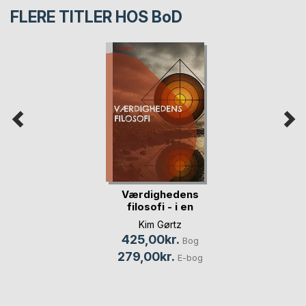
FLERE TITLER HOS
BoD
Værdighedens
filosofi - i en
traum(...)
Kim Gørtz
425,00kr.
Bog
279,00kr.
E-bog