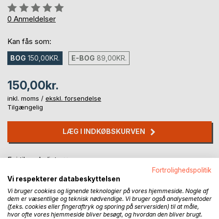
Anmeldelse::
0%
0
Anmeldelser
Kan fås som:
BOG
150,00KR.
E-BOG
89,00KR.
150,00kr.
inkl. moms /
ekskl. forsendelse
Tilgængelig
LÆG I INDKØBSKURVEN
Føj til ønskeliste
Anmeld titel
Fortrolighedspolitik
Vi respekterer databeskyttelsen
Vi bruger cookies og lignende teknologier på vores hjemmeside. Nogle af
dem er væsentlige og teknisk nødvendige. Vi bruger også analysemetoder
(f.eks. cookies eller fingeraftryk og sporing på serversiden) til at måle,
hvor ofte vores hjemmeside bliver besøgt, og hvordan den bliver brugt.