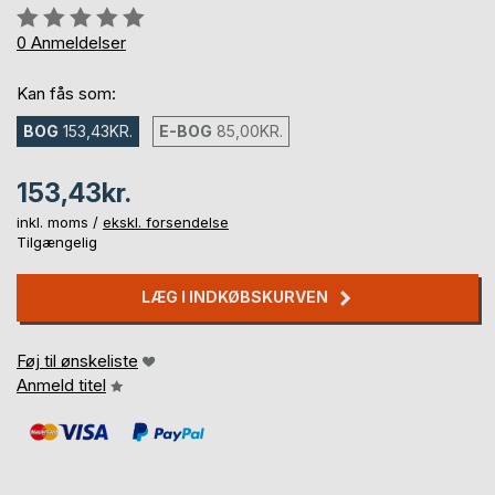
Anmeldelse::
0%
0
Anmeldelser
Kan fås som:
BOG
153,43KR.
E-BOG
85,00KR.
153,43kr.
inkl. moms /
ekskl. forsendelse
Tilgængelig
LÆG I INDKØBSKURVEN
Føj til ønskeliste
Anmeld titel