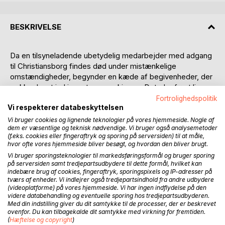
BESKRIVELSE
Da en tilsyneladende ubetydelig medarbejder med adgang
til Christiansborg findes død under mistænkelige
omstændigheder, begynder en kæde af begivenheder, der
rækker langt ind i magtens maskinrum. Det, der først ligner
et isoleret dødsfald, viser sig at være forbundet med en
Fortrolighedspolitik
Vi respekterer databeskyttelsen
skjult administrativ praksis kaldet Skadebegrænsning. En
intern mekanisme, der aktiveres, når systemet selv er i
Vi bruger cookies og lignende teknologier på vores hjemmeside. Nogle af
dem er væsentlige og teknisk nødvendige. Vi bruger også analysemetoder
fare.
(f.eks. cookies eller fingeraftryk og sporing på serversiden) til at måle,
hvor ofte vores hjemmeside bliver besøgt, og hvordan den bliver brugt.
Journalisten Freja Holm får nys om sagen og opdager
Vi bruger sporingsteknologier til markedsføringsformål og bruger sporing
hurtigt, at nogen forsøger at styre fortællingen, før den når
på serversiden samt tredjepartsudbydere til dette formål, hvilket kan
offentligheden. Samtidig tvinges den erfarne embedsmand
indebære brug af cookies, fingeraftryk, sporingspixels og IP-adresser på
tværs af enheder. Vi indlejrer også tredjepartsindhold fra andre udbydere
Thomas Madsen til at vælge mellem loyalitet over for
(videoplatforme) på vores hjemmeside. Vi har ingen indflydelse på den
systemet og ansvar over for sin datter, der uforvarende
videre databehandling og eventuelle sporing hos tredjepartsudbyderen.
bliver en brik i spillet. En politiker med ambitioner og en
Med din indstilling giver du dit samtykke til de processer, der er beskrevet
ovenfor. Du kan tilbagekalde dit samtykke med virkning for fremtiden.
voksende fornemmelse af, at noget er fundamentalt galt,
(
Hæftelse og copyright
)
presses ind i konflikten.