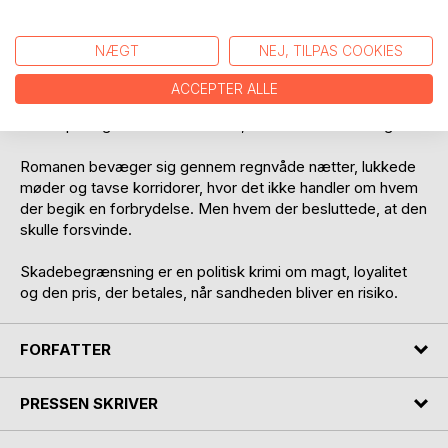
Efterhånden afdækkes et netværk af beslutninger, der
NÆGT
NEJ, TILPAS COOKIES
aldrig burde have været truffet, og rum, der aldrig burde
have været brugt. Skadebegrænsning viser sig ikke blot at
ACCEPTER ALLE
være et ord, men en procedure, En måde at flytte ansvar,
sløre spor og neutralisere trusler, før de bliver offentlige.
Romanen bevæger sig gennem regnvåde nætter, lukkede
møder og tavse korridorer, hvor det ikke handler om hvem
der begik en forbrydelse. Men hvem der besluttede, at den
skulle forsvinde.
Skadebegrænsning er en politisk krimi om magt, loyalitet
og den pris, der betales, når sandheden bliver en risiko.
FORFATTER
PRESSEN SKRIVER