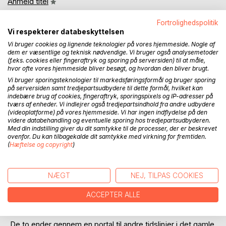
Anmeld titel
Fortrolighedspolitik
Vi respekterer databeskyttelsen
Vi bruger cookies og lignende teknologier på vores hjemmeside. Nogle af
dem er væsentlige og teknisk nødvendige. Vi bruger også analysemetoder
(f.eks. cookies eller fingeraftryk og sporing på serversiden) til at måle,
hvor ofte vores hjemmeside bliver besøgt, og hvordan den bliver brugt.
BESKRIVELSE
Vi bruger sporingsteknologier til markedsføringsformål og bruger sporing
på serversiden samt tredjepartsudbydere til dette formål, hvilket kan
indebære brug af cookies, fingeraftryk, sporingspixels og IP-adresser på
tværs af enheder. Vi indlejrer også tredjepartsindhold fra andre udbydere
Hvad gør man, når en dødsgud har overtaget ens krop, og
(videoplatforme) på vores hjemmeside. Vi har ingen indflydelse på den
det hele brænder på?
videre databehandling og eventuelle sporing hos tredjepartsudbyderen.
Med din indstilling giver du dit samtykke til de processer, der er beskrevet
ovenfor. Du kan tilbagekalde dit samtykke med virkning for fremtiden.
Luke Brown, finder en dag ud af, at han ikke er helt normal,
(
Hæftelse og copyright
)
men at han er en del af en større urkraft, som gennem tiden
har styret verden.
NÆGT
NEJ, TILPAS COOKIES
Luke bliver overtaget af Shinigami, guden for død, splid og
mørke. Lukes ærkefjende, Jeff bliver overtaget af
ACCEPTER ALLE
Hachiman, guden for krig og Japans beskytter.
De to ender gennem en portal til andre tidslinjer i det gamle