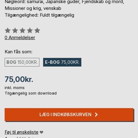
Nøgleord: samurai, Japanske guder, Fjendskab og mord,
Missioner og krig, venskab
Tilgængelighed: Fuldt tilgængelig
Anmeldelse::
0%
0
Anmeldelser
Kan fås som:
BOG
150,00KR.
E-BOG
75,00KR.
75,00kr.
inkl. moms
Tilgængelig som download
LÆG I INDKØBSKURVEN
Føj til ønskeliste