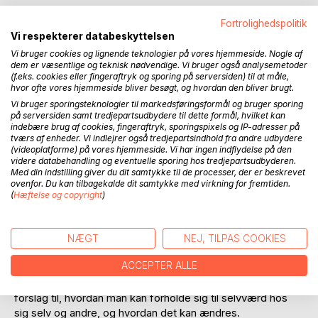
BESKRIVELSE
Fortrolighedspolitik
Vi respekterer databeskyttelsen
Vi bruger cookies og lignende teknologier på vores hjemmeside. Nogle af
Der er nogen, der går meget op i forskellen på selvværd og
dem er væsentlige og teknisk nødvendige. Vi bruger også analysemetoder
selvtillid. Andre gør ikke. I denne bog beskriver forfatteren,
(f.eks. cookies eller fingeraftryk og sporing på serversiden) til at måle,
hvor ofte vores hjemmeside bliver besøgt, og hvordan den bliver brugt.
hvorfor begge dele kan være godt i forskellige situationer.
Vi bruger sporingsteknologier til markedsføringsformål og bruger sporing
på serversiden samt tredjepartsudbydere til dette formål, hvilket kan
Som det er tilfældet med mange emner indenfor psykologi
indebære brug af cookies, fingeraftryk, sporingspixels og IP-adresser på
verdenen, så beskæftiger man sig først med dem, når
tværs af enheder. Vi indlejrer også tredjepartsindhold fra andre udbydere
noget er galt. Flemming Jensen tager det modsatte
(videoplatforme) på vores hjemmeside. Vi har ingen indflydelse på den
videre databehandling og eventuelle sporing hos tredjepartsudbyderen.
udgangspunkt. Hvordan har mennesker med højt selvværd
Med din indstilling giver du dit samtykke til de processer, der er beskrevet
erhvervet dette? Her det noget, man opbygger, eller er det
ovenfor. Du kan tilbagekalde dit samtykke med virkning for fremtiden.
kun i tilfælde, hvor der er sket noget, der får et mennesket
(
Hæftelse og copyright
)
til at tvivle på sig selv, at man taler om manglende
selvværd?
NÆGT
NEJ, TILPAS COOKIES
Med udgangspunkt i Dominans-velvære teorien giver
ACCEPTER ALLE
Flemming Jensen sit bud på, hvad det er, der sker, når man
taler om højt og lavt selvværd hos et menneske. Der gives
forslag til, hvordan man kan forholde sig til selvværd hos
sig selv og andre, og hvordan det kan ændres.