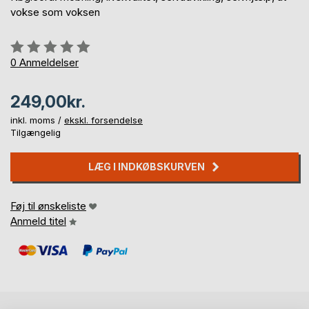
vokse som voksen
Anmeldelse::
0%
0
Anmeldelser
249,00kr.
inkl. moms /
ekskl. forsendelse
Tilgængelig
LÆG I INDKØBSKURVEN
Føj til ønskeliste
Anmeld titel