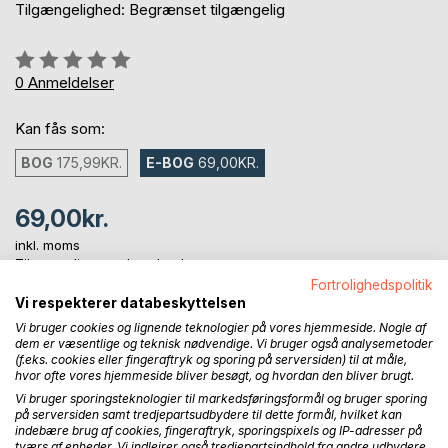
Tilgængelighed: Begrænset tilgængelig
Anmeldelse::
0%
0
Anmeldelser
Kan fås som:
BOG
175,99KR.
E-BOG
69,00KR.
69,00kr.
inkl. moms
Tilgængelig som download
Fortrolighedspolitik
Vi respekterer databeskyttelsen
Vi bruger cookies og lignende teknologier på vores hjemmeside. Nogle af
LÆG I INDKØBSKURVEN
dem er væsentlige og teknisk nødvendige. Vi bruger også analysemetoder
(f.eks. cookies eller fingeraftryk og sporing på serversiden) til at måle,
hvor ofte vores hjemmeside bliver besøgt, og hvordan den bliver brugt.
Føj til ønskeliste
Vi bruger sporingsteknologier til markedsføringsformål og bruger sporing
Anmeld titel
på serversiden samt tredjepartsudbydere til dette formål, hvilket kan
indebære brug af cookies, fingeraftryk, sporingspixels og IP-adresser på
tværs af enheder. Vi indlejrer også tredjepartsindhold fra andre udbydere