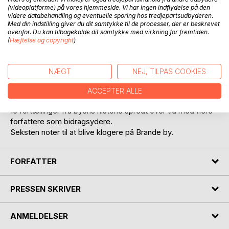
(videoplatforme) på vores hjemmeside. Vi har ingen indflydelse på den
videre databehandling og eventuelle sporing hos tredjepartsudbyderen.
Med din indstilling giver du dit samtykke til de processer, der er beskrevet
ovenfor. Du kan tilbagekalde dit samtykke med virkning for fremtiden.
(
Hæftelse og copyright
)
BESKRIVELSE
NÆGT
NEJ, TILPAS COOKIES
Seksten noter fra Brande om Brande.
ACCEPTER ALLE
16 fortællinger fra byens historie spredt over tid med flere
forfattere som bidragsydere.
Seksten noter til at blive klogere på Brande by.
FORFATTER
PRESSEN SKRIVER
ANMELDELSER