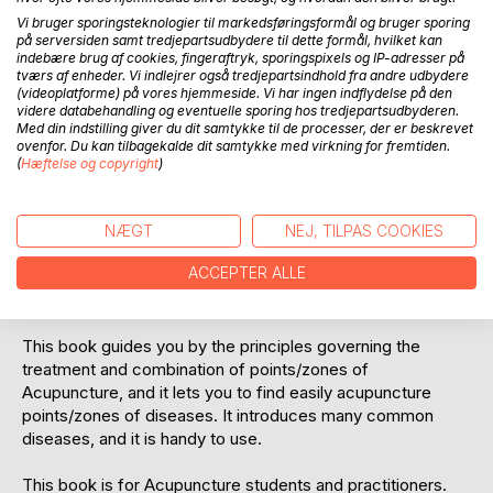
Vi bruger sporingsteknologier til markedsføringsformål og bruger sporing
på serversiden samt tredjepartsudbydere til dette formål, hvilket kan
indebære brug af cookies, fingeraftryk, sporingspixels og IP-adresser på
tværs af enheder. Vi indlejrer også tredjepartsindhold fra andre udbydere
(videoplatforme) på vores hjemmeside. Vi har ingen indflydelse på den
videre databehandling og eventuelle sporing hos tredjepartsudbyderen.
Med din indstilling giver du dit samtykke til de processer, der er beskrevet
BESKRIVELSE
ovenfor. Du kan tilbagekalde dit samtykke med virkning for fremtiden.
(
Hæftelse og copyright
)
Scalp Acupuncture works by stimulating the brain cells that
are related to the impaired functions.The mechanism of
NÆGT
NEJ, TILPAS COOKIES
Scalp Acupuncture is to wake-up the brain cells and to
ACCEPTER ALLE
encourage the proper functioning of brain cells to perform
the lost function and to promote the brain system.
This book guides you by the principles governing the
treatment and combination of points/zones of
Acupuncture, and it lets you to find easily acupuncture
points/zones of diseases. It introduces many common
diseases, and it is handy to use.
This book is for Acupuncture students and practitioners.