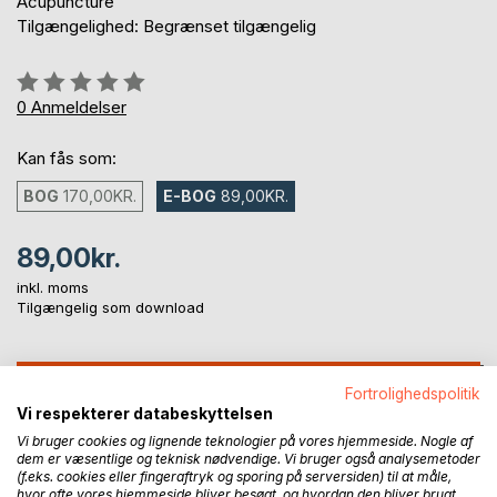
Acupuncture
Tilgængelighed: Begrænset tilgængelig
Anmeldelse::
0%
0
Anmeldelser
Kan fås som:
BOG
170,00KR.
E-BOG
89,00KR.
89,00kr.
inkl. moms
Tilgængelig som download
LÆG I INDKØBSKURVEN
Fortrolighedspolitik
Vi respekterer databeskyttelsen
Vi bruger cookies og lignende teknologier på vores hjemmeside. Nogle af
Føj til ønskeliste
dem er væsentlige og teknisk nødvendige. Vi bruger også analysemetoder
Anmeld titel
(f.eks. cookies eller fingeraftryk og sporing på serversiden) til at måle,
hvor ofte vores hjemmeside bliver besøgt, og hvordan den bliver brugt.