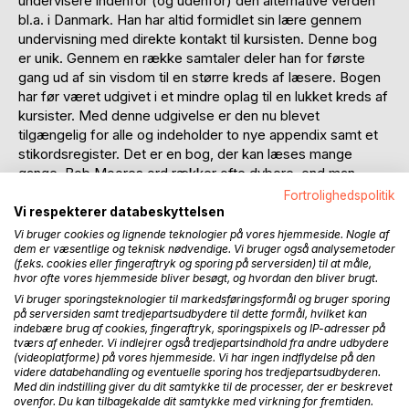
undervisere indenfor (og udenfor) den alternative verden
bl.a. i Danmark. Han har altid formidlet sin lære gennem
undervisning med direkte kontakt til kursisten. Denne bog
er unik. Gennem en række samtaler deler han for første
gang ud af sin visdom til en større kreds af læsere. Bogen
har før været udgivet i et mindre oplag til en lukket kreds af
kursister. Med denne udgivelse er den nu blevet
tilgængelig for alle og indeholder to nye appendix samt et
stikordsregister. Det er en bog, der kan læses mange
gange. Bob Moores ord rækker ofte dybere, end man
måske forstod dem i første omgang.
Fortrolighedspolitik
Vi respekterer databeskyttelsen
Bogen omhandler først og fremmest ﬁlosoﬁen bag Bob
Vi bruger cookies og lignende teknologier på vores hjemmeside. Nogle af
Moores arbejde. I Bob Moores lære går vejen til at forstå
dem er væsentlige og teknisk nødvendige. Vi bruger også analysemetoder
(f.eks. cookies eller fingeraftryk og sporing på serversiden) til at måle,
og hjælpe andre igennem arbejdet med at forstå og hjælpe
hvor ofte vores hjemmeside bliver besøgt, og hvordan den bliver brugt.
sig selv. Det er gennem erkendelsen af, at det er ud fra
Vi bruger sporingsteknologier til markedsføringsformål og bruger sporing
forbindelsen til vores spirituelle kvaliteter, at vi kan forstå
på serversiden samt tredjepartsudbydere til dette formål, hvilket kan
og transformere vores problemer. Den bygger på en viden
indebære brug af cookies, fingeraftryk, sporingspixels og IP-adresser på
tværs af enheder. Vi indlejrer også tredjepartsindhold fra andre udbydere
om menneskets energistrukturer og på en dyb forståelse
(videoplatforme) på vores hjemmeside. Vi har ingen indflydelse på den
af, hvordan vi kan arbejde med disse energistrukturer.
videre databehandling og eventuelle sporing hos tredjepartsudbyderen.
Gennem arbejde med os selv og vores energistrukturer har
Med din indstilling giver du dit samtykke til de processer, der er beskrevet
ovenfor. Du kan tilbagekalde dit samtykke med virkning for fremtiden.
vi mulighed for at opnå en mere ægte forbindelse til os selv