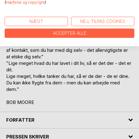
(
Hæftelse og copyright
)
− og dermed til andre mennesker.
SPIRITUEL UDVIKLING:
NÆGT
NEJ, TILPAS COOKIES
”At forstå dig selv betyder at arbejde med dig selv, og at
arbejde med dig selv betyder
ACCEPTER ALLE
at gå dybere, mens du kigger på forskellige
bevidsthedstilstande og de forskellige grader
af kontakt, som du har med dig selv - det allervigtigste er
at elske dig selv.”
”Lige meget hvad du har lavet i dit liv, så er det der - det er
dit.
Lige meget, hvilke tanker du har, så er de der - de er dine.
Du kan ikke ﬂygte fra dem - men du kan arbejde med
dem.”
BOB MOORE
FORFATTER
PRESSEN SKRIVER