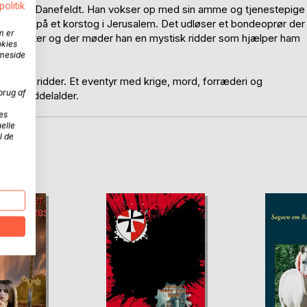
politik
eve Victor Danefeldt. Han vokser op med sin amme og tjenestepige
r sporløst på et korstog i Jerusalem. Det udløser et bondeoprør der
m er
il et kloster og der møder han en mystisk ridder som hjælper ham
okies
mmeside
 frygtløs ridder. Et eventyr med krige, mord, forræderi og
brug af
ørke middelalder.
es
elle
l de
D