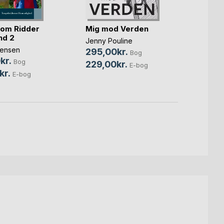
Hårdt
om Ridder
Mig mod Verden
Lise K
nd 2
Jenny Pouline
150,0
rensen
295,00kr.
Bog
75,0
kr.
Bog
229,00kr.
E-bog
kr.
E-bog