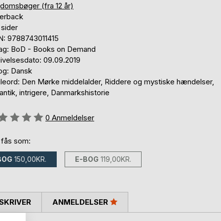
domsbøger (fra 12 år)
erback
 sider
N: 9788743011415
lag: BoD - Books on Demand
ivelsesdato: 09.09.2019
og: Dansk
leord: Den Mørke middelalder, Riddere og mystiske hændelser,
ntik, intrigere, Danmarkshistorie
eldelse::
0
Anmeldelser
 fås som:
BOG
150,00KR.
E-BOG
119,00KR.
SKRIVER
ANMELDELSER