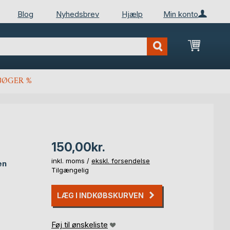
Blog
Nyhedsbrev
Hjælp
Min konto
Min ind
BØGER %
150,00kr.
inkl. moms /
ekskl. forsendelse
en
Tilgængelig
LÆG I INDKØBSKURVEN
Føj til ønskeliste