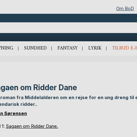
Om BoD
VNING
SUNDHED
FANTASY
LYRIK
TILBUD E-
gaen om Ridder Dane
 roman fra Middelalderen om en rejse for en ung dreng til 
endarisk ridder..
n Sørensen
 1:
Sagaen om Ridder Dane.