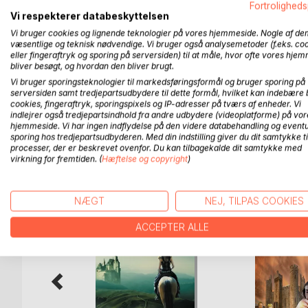
Fortroligheds
I 1187 bliver en ung greve født. Hans navn er Gr
Vi respekterer databeskyttelsen
Katrine. Da Victor bliver 10 år. Forsvinder hans fa
Vi bruger cookies og lignende teknologier på vores hjemmeside. Nogle af de
næsten koster den unge greve livet. Han flygter t
væsentlige og teknisk nødvendige. Vi bruger også analysemetoder (f.eks. co
på vej.
eller fingeraftryk og sporing på serversiden) til at måle, hvor ofte vores hje
bliver besøgt, og hvordan den bliver brugt.
Dette er en rejse for en ung mand til han bliver en
Vi bruger sporingsteknologier til markedsføringsformål og bruger sporing på
serversiden samt tredjepartsudbydere til dette formål, hvilket kan indebære 
kærlighed. En rejse ind i en ridders verden i den m
cookies, fingeraftryk, sporingspixels og IP-adresser på tværs af enheder. Vi
indlejrer også tredjepartsindhold fra andre udbydere (videoplatforme) på vor
hjemmeside. Vi har ingen indflydelse på den videre databehandling og eventu
sporing hos tredjepartsudbyderen. Med din indstilling giver du dit samtykke ti
processer, der er beskrevet ovenfor. Du kan tilbagekalde dit samtykke med
FLERE TITLER HOS
Bo
virkning for fremtiden. (
Hæftelse og copyright
)
NÆGT
NEJ, TILPAS COOKIES
ACCEPTER ALLE