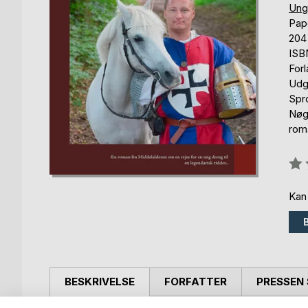
Ung
Pap
204
ISB
For
Udg
Spr
Nøg
roma
Anm
0%
Kan
BESKRIVELSE
FORFATTER
PRESSEN 