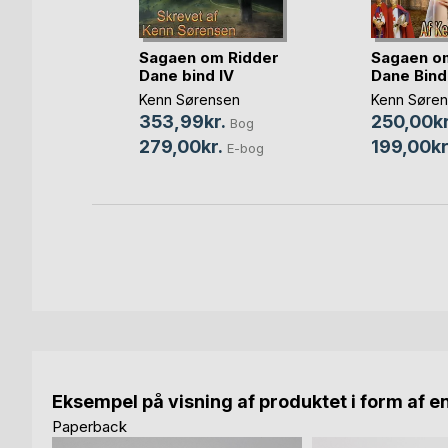
Sagaen om Ridder
Sagaen o
Dane bind IV
Dane Bind 
Kenn Sørensen
Kenn Søre
uridsen
353,99kr.
250,00kr
Bog
og
279,00kr.
199,00kr
E-bog
bog
Eksempel på visning af produktet i form af e
Paperback