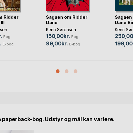
m Ridder
Sagaen om Ridder
Sagaen 
III
Dane
Dane Bi
nsen
Kenn Sørensen
Kenn Sø
.
150,00kr.
250,00
Bog
Bog
.
99,00kr.
199,00
E-bog
E-bog
n paperback-bog. Udstyr og mål kan variere.