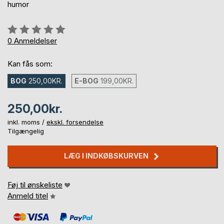
humor
Anmeldelse::
0%
0
Anmeldelser
Kan fås som:
BOG
250,00KR.
E-BOG
199,00KR.
250,00kr.
inkl. moms /
ekskl. forsendelse
Tilgængelig
LÆG I INDKØBSKURVEN
Føj til ønskeliste
Anmeld titel