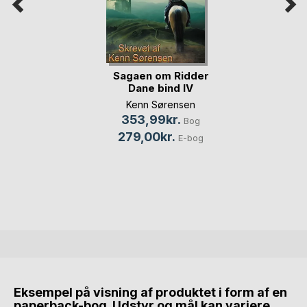
Sagaen om Ridder
Dane bind IV
Kenn Sørensen
353,99kr.
Bog
279,00kr.
E-bog
Eksempel på visning af produktet i form af en
paperback-bog. Udstyr og mål kan variere.