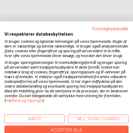
BESKRIVELSE
Fortrolighedspolitik
Vi respekterer databeskyttelsen
Vi bruger cookies og lignende teknologier på vores hjemmeside. Nogle af
Da den unge grev Victor Danefeldt endelig finder sin konge
dem er væsentlige og teknisk nødvendige. Vi bruger også analysemetoder
(f.eks. cookies eller fingeraftryk og sporing på serversiden) til at måle,
igen, opdager han at der er sket meget mens han har været
hvor ofte vores hjemmeside bliver besøgt, og hvordan den bliver brugt.
rejst væk, hans livs kærlighed er blevet taget til fange af
Vi bruger sporingsteknologier til markedsføringsformål og bruger sporing
hans værste fjende, den onde ridder Toke, en
på serversiden samt tredjepartsudbydere til dette formål, hvilket kan
redningsmission bliver sat i gang, men der venter Ridder
indebære brug af cookies, fingeraftryk, sporingspixels og IP-adresser på
Dane nogle uventet udfordringer på vejen, en ny hemmelig
tværs af enheder. Vi indlejrer også tredjepartsindhold fra andre udbydere
(videoplatforme) på vores hjemmeside. Vi har ingen indflydelse på den
orden er blevet født, nye venner dukker op, men også en
videre databehandling og eventuelle sporing hos tredjepartsudbyderen.
dør bliver åbnet ind til en ny forunderlig verden, en dør som
Med din indstilling giver du dit samtykke til de processer, der er beskrevet
den unge ridder ville ønske aldrig var blevet åbnet.
ovenfor. Du kan tilbagekalde dit samtykke med virkning for fremtiden.
(
Hæftelse og copyright
)
Dette er bind 3 ud af 4.
har du læst:
NÆGT
NEJ, TILPAS COOKIES
Sagaen om Ridder Dane bind 1
Sagaen om Ridder Dane bind 2: Tempelriddernes
ACCEPTER ALLE
Hemmelighed