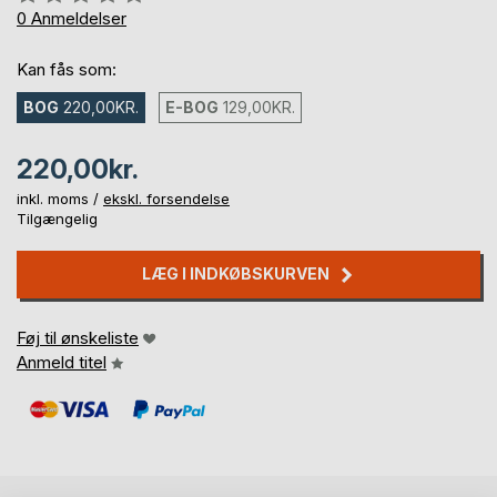
0%
0
Anmeldelser
Kan fås som:
BOG
220,00KR.
E-BOG
129,00KR.
220,00kr.
inkl. moms /
ekskl. forsendelse
Tilgængelig
LÆG I INDKØBSKURVEN
Føj til ønskeliste
Anmeld titel