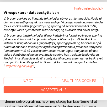
BESKRIVELSE
Fortrolighedspolitik
Vi respekterer databeskyttelsen
Vi bruger cookies og lignende teknologier på vores hjemmeside. Nogle af
Dette er min selvbiografi. Jeg lever stadig og har det godt,
dem er væsentlige og teknisk nødvendige. Vi bruger også analysemetoder
men jeg føler at det er nu den skal udgives. Medens jeg
(f.eks. cookies eller fingeraftryk og sporing på serversiden) til at måle,
hvor ofte vores hjemmeside bliver besøgt, og hvordan den bliver brugt.
lever. Den dækker perioden fra 1948 - 2014 og jeg har
Vi bruger sporingsteknologier til markedsføringsformål og bruger sporing
forsøgt at beskrive alle de ting, som jeg selv mener har haft
på serversiden samt tredjepartsudbydere til dette formål, hvilket kan
betydning for mit liv. Det handler om godt og dårligt,
indebære brug af cookies, fingeraftryk, sporingspixels og IP-adresser på
komedie og tragedie, frihed og undertrykkelse, dumhed og
tværs af enheder. Vi indlejrer også tredjepartsindhold fra andre udbydere
(videoplatforme) på vores hjemmeside. Vi har ingen indflydelse på den
genialitet. Selv rummer jeg alle disse egenskaber og
videre databehandling og eventuelle sporing hos tredjepartsudbyderen.
mange af de mennesker, som livet har ladet mit møde, har
Med din indstilling giver du dit samtykke til de processer, der er beskrevet
også været til inspiration. Hvis jeg skal give karakter for mit
ovenfor. Du kan tilbagekalde dit samtykke med virkning for fremtiden.
eget liv, så vil jeg siger "nogenlunde".
(
Hæftelse og copyright
)
Mange ting kunne være gået bedre, men der er også
NÆGT
NEJ, TILPAS COOKIES
mange ting, som kunne være gået en hel del værre. Det at
jeg overhovedet har nået den alder som jeg har er vel en
ACCEPTER ALLE
succes i sig selv. Og jeg håber at kunne fortsætte i lang tid
frem. Men for en sikkerheds skyld vælger jeg at publicere
denne selvbiografi nu, hvor jeg stadig har kræfterne til at
skabe. Jeg håber, at læserne vil finde den værd at læse.