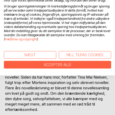
hvor ofte vores hjemmeside bliver besøgt, og hvordan den bliver brugt.
Vi bruger sporingsteknologier til markedsføringsformål og bruger sporing
på serversiden samt tredjepartsudbydere til dette formål, hvilket kan
indebære brug af cookies, fingeraftryk, sporingspixels og IP-adresser på
tværs af enheder. Vi indlejrer også tredjepartsindhold fra andre udbydere
(videoplatforme) på vores hjemmeside. Vi har ingen indflydelse på den
videre databehandling og eventuelle sporing hos tredjepartsudbyderen.
BESKRIVELSE
Med din indstilling giver du dit samtykke til de processer, der er beskrevet
ovenfor. Du kan tilbagekalde dit samtykke med virkning for fremtiden.
(
Hæftelse og copyright
)
36 tankevækkende noveller og essays om livets op- og
nedture, hvor fantasien ingen grænser har i refleksionen af
NÆGT
NEJ, TILPAS COOKIES
den bagage, som vi alle bærer med os i livet.
For nogle år siden begyndte Morten Holdt Hansen at skrive
ACCEPTER ALLE
noveller i sin gymnasietid. Det startede med en
novellekonkurrence i 1.g, hvor han fik færden for at skrive
noveller. Siden da har hans mor, forfatter Tina Mai Nielsen,
fulgt trop efter Mortens inspiration og selv skrevet noveller.
Flere års novelleskrivning er blevet til denne novellesamling
om livet på godt og ondt. Om den brændende kærlighed,
den dybe sorg, selvopfattelsen, vi alle kæmper med og
meget meget mere, alt sammen med en rød tråd til
eftertænksomhed.