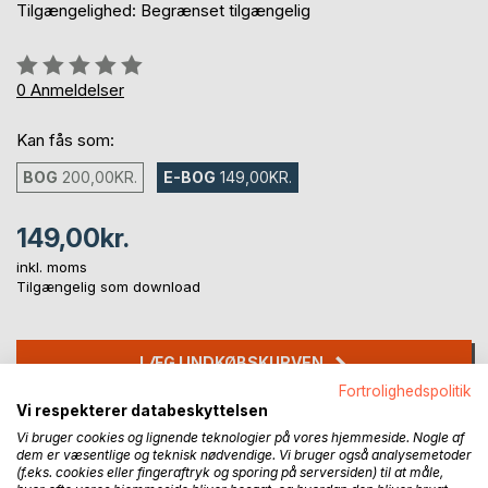
Tilgængelighed: Begrænset tilgængelig
Anmeldelse::
0%
0
Anmeldelser
Kan fås som:
BOG
200,00KR.
E-BOG
149,00KR.
149,00kr.
inkl. moms
Tilgængelig som download
LÆG I INDKØBSKURVEN
Fortrolighedspolitik
Vi respekterer databeskyttelsen
Føj til ønskeliste
Vi bruger cookies og lignende teknologier på vores hjemmeside. Nogle af
Anmeld titel
dem er væsentlige og teknisk nødvendige. Vi bruger også analysemetoder
(f.eks. cookies eller fingeraftryk og sporing på serversiden) til at måle,