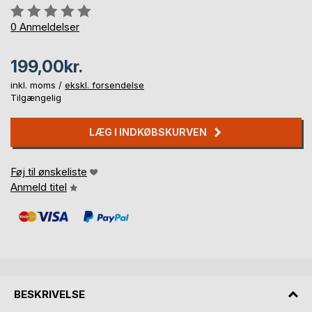
Anmeldelse::
0%
0
Anmeldelser
199,00kr.
inkl. moms /
ekskl. forsendelse
Tilgængelig
LÆG I INDKØBSKURVEN
Føj til ønskeliste
Anmeld titel
BESKRIVELSE