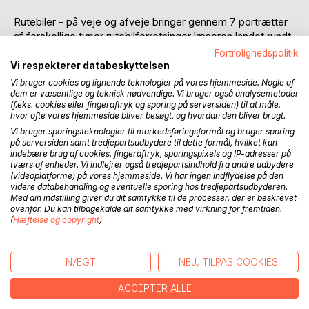
Rutebiler - på veje og afveje bringer gennem 7 portrætter
af forskellige typer rutebilforretninger læseren landet rundt
fra dengang, da erhvervet var i sin gryende vår og til i dag,
Fortrolighedspolitik
da den klassiske rutebilmand er afløst af store koncerner.
Vi respekterer databeskyttelsen
Der er historier om op- og nedture og mange kæmpede
Vi bruger cookies og lignende teknologier på vores hjemmeside. Nogle af
kampe for at få erhvervet til at fungere, og bogen
dem er væsentlige og teknisk nødvendige. Vi bruger også analysemetoder
(f.eks. cookies eller fingeraftryk og sporing på serversiden) til at måle,
præsenterer derigennem 7 vidt forskellige indfaldsvinkler
hvor ofte vores hjemmeside bliver besøgt, og hvordan den bliver brugt.
på en branche skabt af et visionært, fremsynet, idérigt og
Vi bruger sporingsteknologier til markedsføringsformål og bruger sporing
stolt folk.
på serversiden samt tredjepartsudbydere til dette formål, hvilket kan
indebære brug af cookies, fingeraftryk, sporingspixels og IP-adresser på
tværs af enheder. Vi indlejrer også tredjepartsindhold fra andre udbydere
Rutebiler - på veje og afveje er implicit fortællingen om
(videoplatforme) på vores hjemmeside. Vi har ingen indflydelse på den
Danmarks udvikling fra landbrugsland til højteknologisk
videre databehandling og eventuelle sporing hos tredjepartsudbyderen.
industrisamfund. Under disse omvæltninger kom rutebilen
Med din indstilling giver du dit samtykke til de processer, der er beskrevet
til at spille en infrastrukturel nøglerolle.
ovenfor. Du kan tilbagekalde dit samtykke med virkning for fremtiden.
(
Hæftelse og copyright
)
Bogen er en selvstændig udgivelse, men kan også læses
som appendiks til forfatterens storslåede værk Dansk
NÆGT
NEJ, TILPAS COOKIES
rutebilhistorie.
ACCEPTER ALLE
FORFATTER