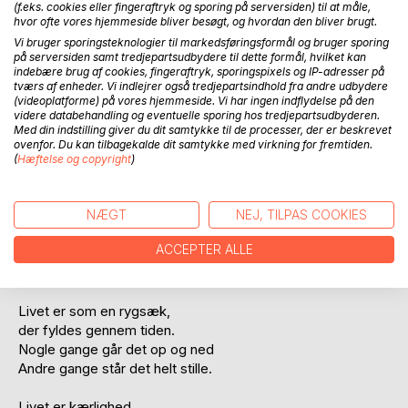
(f.eks. cookies eller fingeraftryk og sporing på serversiden) til at måle,
hvor ofte vores hjemmeside bliver besøgt, og hvordan den bliver brugt.
Vi bruger sporingsteknologier til markedsføringsformål og bruger sporing
på serversiden samt tredjepartsudbydere til dette formål, hvilket kan
indebære brug af cookies, fingeraftryk, sporingspixels og IP-adresser på
BESKRIVELSE
tværs af enheder. Vi indlejrer også tredjepartsindhold fra andre udbydere
(videoplatforme) på vores hjemmeside. Vi har ingen indflydelse på den
videre databehandling og eventuelle sporing hos tredjepartsudbyderen.
Med din indstilling giver du dit samtykke til de processer, der er beskrevet
Livet leves ikke for sjov
ovenfor. Du kan tilbagekalde dit samtykke med virkning for fremtiden.
men det kan være sjovt at leve.
(
Hæftelse og copyright
)
Livet er ikke som en barneskjorte:
Kort og beskidt.
NÆGT
NEJ, TILPAS COOKIES
ACCEPTER ALLE
Livet er mere som en vandpyt,
der oplever børns leg i den.
Livet er som en rygsæk,
der fyldes gennem tiden.
Nogle gange går det op og ned
Andre gange står det helt stille.
Livet er kærlighed,