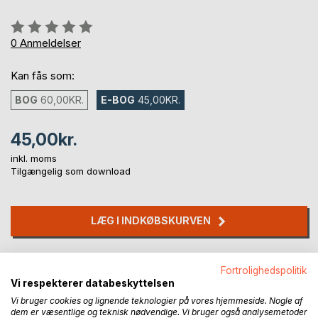
Anmeldelse::
0%
0
Anmeldelser
Kan fås som:
BOG
60,00KR.
E-BOG
45,00KR.
45,00kr.
inkl. moms
Tilgængelig som download
LÆG I INDKØBSKURVEN
Føj til ønskeliste
Fortrolighedspolitik
Anmeld titel
Vi respekterer databeskyttelsen
Vi bruger cookies og lignende teknologier på vores hjemmeside. Nogle af
dem er væsentlige og teknisk nødvendige. Vi bruger også analysemetoder