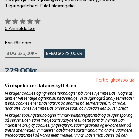
Tilgængelighed: Fuldt tilgængelig
Anmeldelse::
0%
0
Anmeldelser
Kan fås som:
BOG
325,00KR.
E-BOG
229,00KR.
229,00kr.
inkl. moms
Fortrolighedspolitik
Tilgængelig som download
Vi respekterer databeskyttelsen
Vi bruger cookies og lignende teknologier på vores hjemmeside. Nogle af
dem er væsentlige og teknisk nødvendige. Vi bruger også analysemetoder
(f.eks. cookies eller fingeraftryk og sporing på serversiden) til at måle,
LÆG I INDKØBSKURVEN
hvor ofte vores hjemmeside bliver besøgt, og hvordan den bliver brugt.
Vi bruger sporingsteknologier til markedsføringsformål og bruger sporing
på serversiden samt tredjepartsudbydere til dette formål, hvilket kan
Føj til ønskeliste
indebære brug af cookies, fingeraftryk, sporingspixels og IP-adresser på
Anmeld titel
tværs af enheder. Vi indlejrer også tredjepartsindhold fra andre udbydere
(videoplatforme) på vores hjemmeside. Vi har ingen indflydelse på den