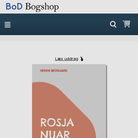
Min
Læs uddrag
Skip
Skip
to
to
the
the
end
beginning
of
of
the
the
images
images
gallery
gallery