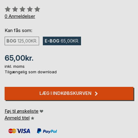
Anmeldelse::
0%
0
Anmeldelser
Kan fås som:
BOG
125,00KR.
E-BOG
65,00KR.
65,00kr.
inkl. moms
Tilgængelig som download
LÆG I INDKØBSKURVEN
Føj til ønskeliste
Anmeld titel