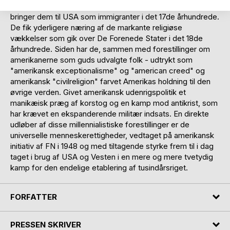
europæisk middelalder til den engelske puritanere, som
bringer dem til USA som immigranter i det 17de århundrede.
De fik yderligere næring af de markante religiøse
vækkelser som gik over De Forenede Stater i det 18de
århundrede. Siden har de, sammen med forestillinger om
amerikanerne som guds udvalgte folk - udtrykt som
"amerikansk exceptionalisme" og "american creed" og
amerikansk "civilreligion" farvet Amerikas holdning til den
øvrige verden. Givet amerikansk udenrigspolitik et
manikæisk præg af korstog og en kamp mod antikrist, som
har krævet en ekspanderende militær indsats. En direkte
udløber af disse millennialistiske forestillinger er de
universelle menneskerettigheder, vedtaget på amerikansk
initiativ af FN i 1948 og med tiltagende styrke frem til i dag
taget i brug af USA og Vesten i en mere og mere tvetydig
kamp for den endelige etablering af tusindårsriget.
FORFATTER
PRESSEN SKRIVER